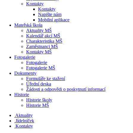
Kontakty
Kontakty
Napište nám
Mobilní aplikace
Mateřská škola
Aktuality MŠ
Kalendář akcí MŠ
Charakteristika MŠ
Zaměstnanci MŠ
Kontakty MŠ
Fotogalerie
Fotogalerie
Fotogalerie MŠ
Dokumenty
Formuláře ke stažení
Úřední deska
Žádosti a odpovědi o poskytnutí informací
Historie
Historie školy
Historie MŠ
Aktuality
Jídelníček
Kontakty