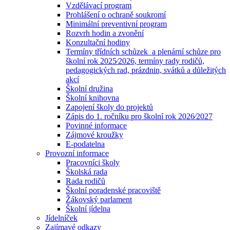
Vzdělávací program
Prohlášení o ochraně soukromí
Minimální preventivní program
Rozvrh hodin a zvonění
Konzultační hodiny
Termíny třídních schůzek a plenární schůze pro
školní rok 2025⁄2026, termíny rady rodičů,
pedagogických rad, prázdnin, svátků a důležitých
akcí
Školní družina
Školní knihovna
Zapojení školy do projektů
Zápis do 1. ročníku pro školní rok 2026⁄2027
Povinné informace
Zájmové kroužky
E-podatelna
Provozní informace
Pracovníci školy
Školská rada
Rada rodičů
Školní poradenské pracoviště
Žákovský parlament
Školní jídelna
Jídelníček
Zajímavé odkazy