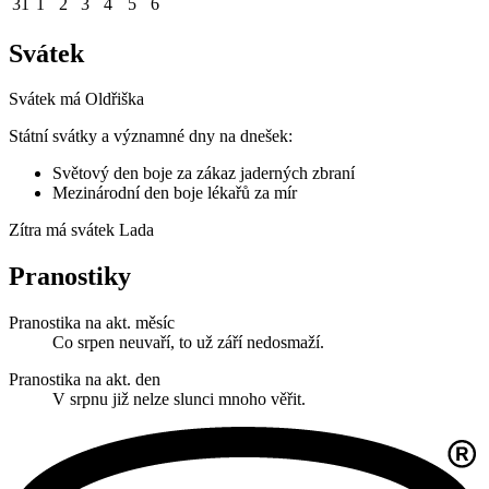
31
1
2
3
4
5
6
Svátek
Svátek má
Oldřiška
Státní svátky a významné dny na dnešek:
Světový den boje za zákaz jaderných zbraní
Mezinárodní den boje lékařů za mír
Zítra má svátek
Lada
Pranostiky
Pranostika na akt. měsíc
Co srpen neuvaří, to už září nedosmaží.
Pranostika na akt. den
V srpnu již nelze slunci mnoho věřit.