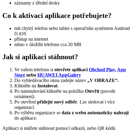
záznamy z úřední desky
Co k aktivaci aplikace potřebujete?
mít chytrý telefon nebo tablet s operačním systémem Android
či iOS
přístup na internet
místo v úložišti telefonu cca 20 MB
Jak si aplikaci stáhnout?
Ve vašem telefonu si
otevřete aplikaci
Obchod Play
,
App
Store
nebo
HUAWEI AppGalery
Do vyhledávacího okna zadejte název
„V OBRAZE“.
Klikněte na
Instalovat
.
Po nainstalování klikněte na položku
Otevřít
(povolit
oznámení).
Po otevření
přidejte nový odběr
. Lze sledovat i více
organizací.
Po výběru organizace se
data z webu automaticky nahrají
do aplikace.
Aplikaci si můžete stáhnout pomocí odkazů, nebo QR kódů.