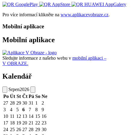
Pro více informací klikněte na
www.aplikacevobraze.cz
.
Mobilní aplikace
Mobilní aplikace
Sledujte informace z našeho webu v
mobilní aplikaci –
V OBRAZE.
Kalendář
Srpen
2026
Po
Út
St
Čt
Pá
So
Ne
27
28
29
30
31
1
2
3
4
5
6
7
8
9
10
11
12
13
14
15
16
17
18
19
20
21
22
23
24
25
26
27
28
29
30