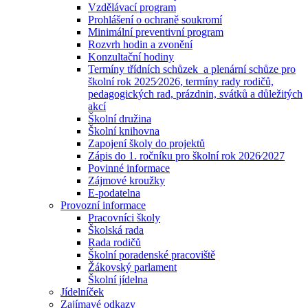
Vzdělávací program
Prohlášení o ochraně soukromí
Minimální preventivní program
Rozvrh hodin a zvonění
Konzultační hodiny
Termíny třídních schůzek a plenární schůze pro
školní rok 2025⁄2026, termíny rady rodičů,
pedagogických rad, prázdnin, svátků a důležitých
akcí
Školní družina
Školní knihovna
Zapojení školy do projektů
Zápis do 1. ročníku pro školní rok 2026⁄2027
Povinné informace
Zájmové kroužky
E-podatelna
Provozní informace
Pracovníci školy
Školská rada
Rada rodičů
Školní poradenské pracoviště
Žákovský parlament
Školní jídelna
Jídelníček
Zajímavé odkazy