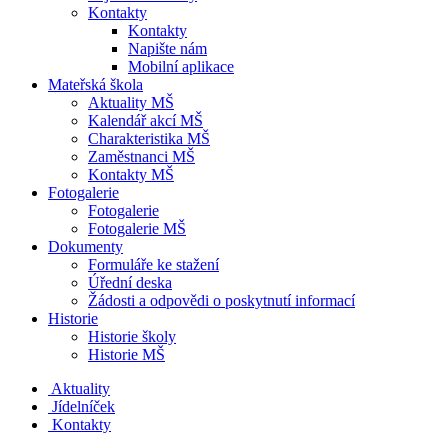
Kontakty
Kontakty
Napište nám
Mobilní aplikace
Mateřská škola
Aktuality MŠ
Kalendář akcí MŠ
Charakteristika MŠ
Zaměstnanci MŠ
Kontakty MŠ
Fotogalerie
Fotogalerie
Fotogalerie MŠ
Dokumenty
Formuláře ke stažení
Úřední deska
Žádosti a odpovědi o poskytnutí informací
Historie
Historie školy
Historie MŠ
Aktuality
Jídelníček
Kontakty