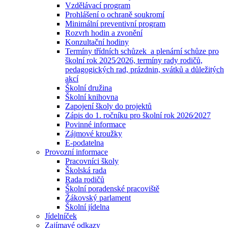
Vzdělávací program
Prohlášení o ochraně soukromí
Minimální preventivní program
Rozvrh hodin a zvonění
Konzultační hodiny
Termíny třídních schůzek a plenární schůze pro
školní rok 2025⁄2026, termíny rady rodičů,
pedagogických rad, prázdnin, svátků a důležitých
akcí
Školní družina
Školní knihovna
Zapojení školy do projektů
Zápis do 1. ročníku pro školní rok 2026⁄2027
Povinné informace
Zájmové kroužky
E-podatelna
Provozní informace
Pracovníci školy
Školská rada
Rada rodičů
Školní poradenské pracoviště
Žákovský parlament
Školní jídelna
Jídelníček
Zajímavé odkazy