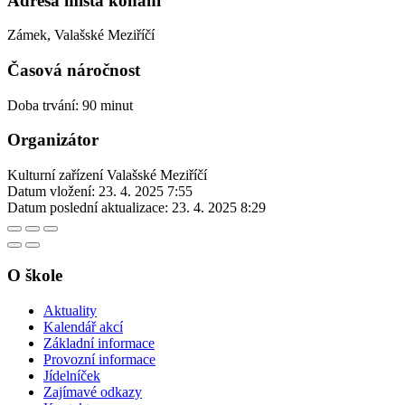
Adresa místa konání
Zámek, Valašské Meziříčí
Časová náročnost
Doba trvání: 90 minut
Organizátor
Kulturní zařízení Valašské Meziříčí
Datum vložení:
23. 4. 2025 7:55
Datum poslední aktualizace:
23. 4. 2025 8:29
O škole
Aktuality
Kalendář akcí
Základní informace
Provozní informace
Jídelníček
Zajímavé odkazy