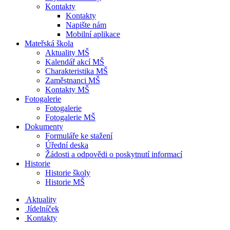
Kontakty
Kontakty
Napište nám
Mobilní aplikace
Mateřská škola
Aktuality MŠ
Kalendář akcí MŠ
Charakteristika MŠ
Zaměstnanci MŠ
Kontakty MŠ
Fotogalerie
Fotogalerie
Fotogalerie MŠ
Dokumenty
Formuláře ke stažení
Úřední deska
Žádosti a odpovědi o poskytnutí informací
Historie
Historie školy
Historie MŠ
Aktuality
Jídelníček
Kontakty