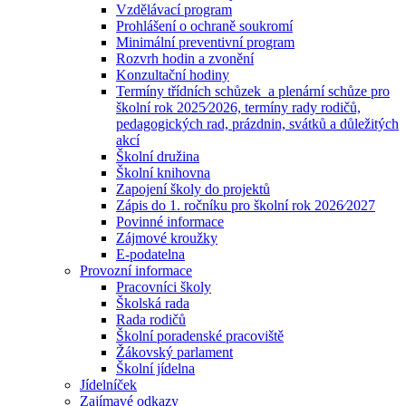
Vzdělávací program
Prohlášení o ochraně soukromí
Minimální preventivní program
Rozvrh hodin a zvonění
Konzultační hodiny
Termíny třídních schůzek a plenární schůze pro
školní rok 2025⁄2026, termíny rady rodičů,
pedagogických rad, prázdnin, svátků a důležitých
akcí
Školní družina
Školní knihovna
Zapojení školy do projektů
Zápis do 1. ročníku pro školní rok 2026⁄2027
Povinné informace
Zájmové kroužky
E-podatelna
Provozní informace
Pracovníci školy
Školská rada
Rada rodičů
Školní poradenské pracoviště
Žákovský parlament
Školní jídelna
Jídelníček
Zajímavé odkazy