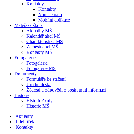
Kontakty
Kontakty
Napište nám
Mobilní aplikace
Mateřská škola
Aktuality MŠ
Kalendář akcí MŠ
Charakteristika MŠ
Zaměstnanci MŠ
Kontakty MŠ
Fotogalerie
Fotogalerie
Fotogalerie MŠ
Dokumenty
Formuláře ke stažení
Úřední deska
Žádosti a odpovědi o poskytnutí informací
Historie
Historie školy
Historie MŠ
Aktuality
Jídelníček
Kontakty