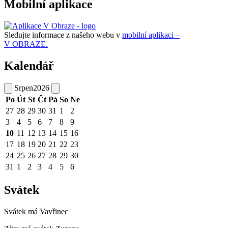
Mobilní aplikace
Sledujte informace z našeho webu v
mobilní aplikaci –
V OBRAZE.
Kalendář
Srpen
2026
Po
Út
St
Čt
Pá
So
Ne
27
28
29
30
31
1
2
3
4
5
6
7
8
9
10
11
12
13
14
15
16
17
18
19
20
21
22
23
24
25
26
27
28
29
30
31
1
2
3
4
5
6
Svátek
Svátek má
Vavřinec