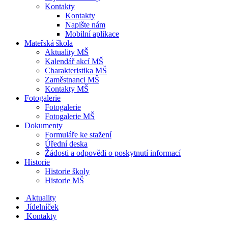
Kontakty
Kontakty
Napište nám
Mobilní aplikace
Mateřská škola
Aktuality MŠ
Kalendář akcí MŠ
Charakteristika MŠ
Zaměstnanci MŠ
Kontakty MŠ
Fotogalerie
Fotogalerie
Fotogalerie MŠ
Dokumenty
Formuláře ke stažení
Úřední deska
Žádosti a odpovědi o poskytnutí informací
Historie
Historie školy
Historie MŠ
Aktuality
Jídelníček
Kontakty