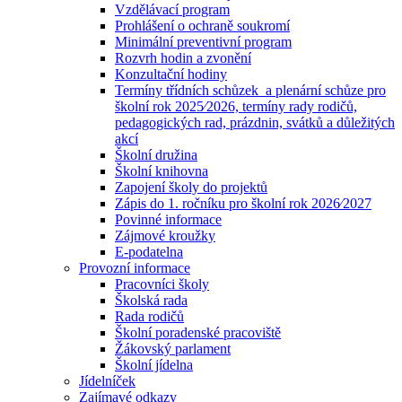
Vzdělávací program
Prohlášení o ochraně soukromí
Minimální preventivní program
Rozvrh hodin a zvonění
Konzultační hodiny
Termíny třídních schůzek a plenární schůze pro
školní rok 2025⁄2026, termíny rady rodičů,
pedagogických rad, prázdnin, svátků a důležitých
akcí
Školní družina
Školní knihovna
Zapojení školy do projektů
Zápis do 1. ročníku pro školní rok 2026⁄2027
Povinné informace
Zájmové kroužky
E-podatelna
Provozní informace
Pracovníci školy
Školská rada
Rada rodičů
Školní poradenské pracoviště
Žákovský parlament
Školní jídelna
Jídelníček
Zajímavé odkazy