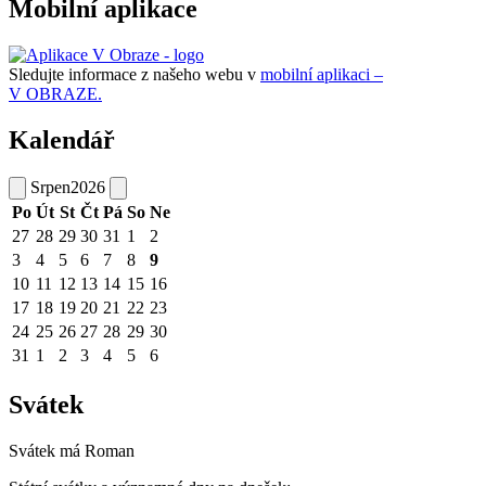
Mobilní aplikace
Sledujte informace z našeho webu v
mobilní aplikaci –
V OBRAZE.
Kalendář
Srpen
2026
Po
Út
St
Čt
Pá
So
Ne
27
28
29
30
31
1
2
3
4
5
6
7
8
9
10
11
12
13
14
15
16
17
18
19
20
21
22
23
24
25
26
27
28
29
30
31
1
2
3
4
5
6
Svátek
Svátek má
Roman