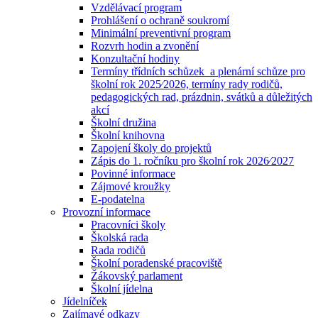
Vzdělávací program
Prohlášení o ochraně soukromí
Minimální preventivní program
Rozvrh hodin a zvonění
Konzultační hodiny
Termíny třídních schůzek a plenární schůze pro
školní rok 2025⁄2026, termíny rady rodičů,
pedagogických rad, prázdnin, svátků a důležitých
akcí
Školní družina
Školní knihovna
Zapojení školy do projektů
Zápis do 1. ročníku pro školní rok 2026⁄2027
Povinné informace
Zájmové kroužky
E-podatelna
Provozní informace
Pracovníci školy
Školská rada
Rada rodičů
Školní poradenské pracoviště
Žákovský parlament
Školní jídelna
Jídelníček
Zajímavé odkazy