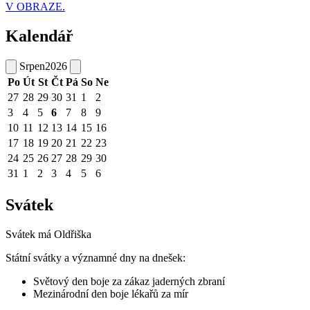
V OBRAZE.
Kalendář
Srpen
2026
Po
Út
St
Čt
Pá
So
Ne
27
28
29
30
31
1
2
3
4
5
6
7
8
9
10
11
12
13
14
15
16
17
18
19
20
21
22
23
24
25
26
27
28
29
30
31
1
2
3
4
5
6
Svátek
Svátek má
Oldřiška
Státní svátky a významné dny na dnešek:
Světový den boje za zákaz jaderných zbraní
Mezinárodní den boje lékařů za mír