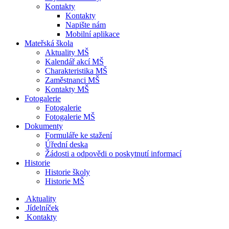
Kontakty
Kontakty
Napište nám
Mobilní aplikace
Mateřská škola
Aktuality MŠ
Kalendář akcí MŠ
Charakteristika MŠ
Zaměstnanci MŠ
Kontakty MŠ
Fotogalerie
Fotogalerie
Fotogalerie MŠ
Dokumenty
Formuláře ke stažení
Úřední deska
Žádosti a odpovědi o poskytnutí informací
Historie
Historie školy
Historie MŠ
Aktuality
Jídelníček
Kontakty