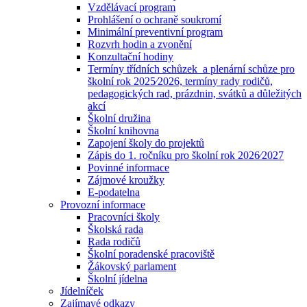
Vzdělávací program
Prohlášení o ochraně soukromí
Minimální preventivní program
Rozvrh hodin a zvonění
Konzultační hodiny
Termíny třídních schůzek a plenární schůze pro
školní rok 2025⁄2026, termíny rady rodičů,
pedagogických rad, prázdnin, svátků a důležitých
akcí
Školní družina
Školní knihovna
Zapojení školy do projektů
Zápis do 1. ročníku pro školní rok 2026⁄2027
Povinné informace
Zájmové kroužky
E-podatelna
Provozní informace
Pracovníci školy
Školská rada
Rada rodičů
Školní poradenské pracoviště
Žákovský parlament
Školní jídelna
Jídelníček
Zajímavé odkazy