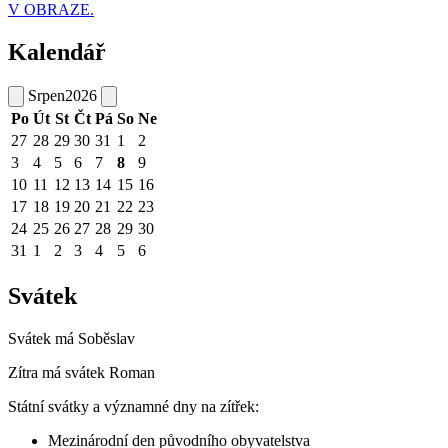
V OBRAZE.
Kalendář
Srpen
2026
Po
Út
St
Čt
Pá
So
Ne
27
28
29
30
31
1
2
3
4
5
6
7
8
9
10
11
12
13
14
15
16
17
18
19
20
21
22
23
24
25
26
27
28
29
30
31
1
2
3
4
5
6
Svátek
Svátek má
Soběslav
Zítra má svátek
Roman
Státní svátky a významné dny na zítřek:
Mezinárodní den původního obyvatelstva