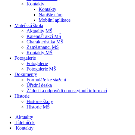
Kontakty
Kontakty
Napište nám
Mobilní aplikace
Mateřská škola
Aktuality MŠ
Kalendář akcí MŠ
Charakteristika MŠ
Zaměstnanci MŠ
Kontakty MŠ
Fotogalerie
Fotogalerie
Fotogalerie MŠ
Dokumenty
Formuláře ke stažení
Úřední deska
Žádosti a odpovědi o poskytnutí informací
Historie
Historie školy
Historie MŠ
Aktuality
Jídelníček
Kontakty