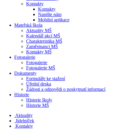
Kontakty
Kontakty
Napište nám
Mobilní aplikace
Mateřská škola
Aktuality MŠ
Kalendář akcí MŠ
Charakteristika MŠ
Zaměstnanci MŠ
Kontakty MŠ
Fotogalerie
Fotogalerie
Fotogalerie MŠ
Dokumenty
Formuláře ke stažení
Úřední deska
Žádosti a odpovědi o poskytnutí informací
Historie
Historie školy
Historie MŠ
Aktuality
Jídelníček
Kontakty