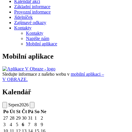
Kalendář akcí
Základní informace
Provozní informace
Jídelníček
Zajímavé odkazy
Kontakty
Kontakty
Napište nám
Mobilní aplikace
Mobilní aplikace
Sledujte informace z našeho webu v
mobilní aplikaci –
V OBRAZE.
Kalendář
Srpen
2026
Po
Út
St
Čt
Pá
So
Ne
27
28
29
30
31
1
2
3
4
5
6
7
8
9
10
11
12
13
14
15
16