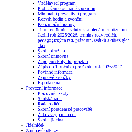
Vzdělávací program
Prohlášení o ochraně soukromí
Minimální preventivní program
Rozvrh hodin a zvonění
Konzultační hodiny
Termíny třídních schůzek a plenární schůze pro
školní rok 2025⁄2026, termíny rady rodičů,
pedagogických rad, prázdnin, svátků a důležitých
akcí
Školní družina
Školní knihovna
Zapojení školy do projektů
Zápis do 1. ročníku pro školní rok 2026⁄2027
Povinné informace
Zájmové kroužky
E-podatelna
Provozní informace
Pracovníci školy
Školská rada
Rada rodičů
Školní poradenské pracoviště
Žákovský parlament
Školní jídelna
Jídelníček
Zajímavé odkazy