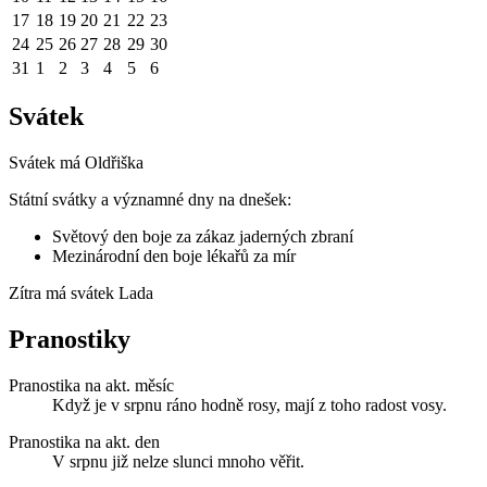
17
18
19
20
21
22
23
24
25
26
27
28
29
30
31
1
2
3
4
5
6
Svátek
Svátek má
Oldřiška
Státní svátky a významné dny na dnešek:
Světový den boje za zákaz jaderných zbraní
Mezinárodní den boje lékařů za mír
Zítra má svátek
Lada
Pranostiky
Pranostika na akt. měsíc
Když je v srpnu ráno hodně rosy, mají z toho radost vosy.
Pranostika na akt. den
V srpnu již nelze slunci mnoho věřit.