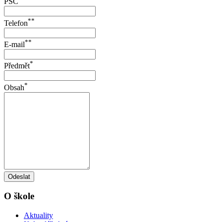
PSČ
**
Telefon
**
E-mail
*
Předmět
*
Obsah
Odeslat
O škole
Aktuality