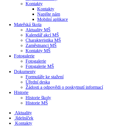
Kontakty
Kontakty
Napište nám
Mobilní aplikace
Mateřská škola
Aktuality MŠ
Kalendář akcí MŠ
Charakteristika MŠ
Zaměstnanci MŠ
Kontakty MŠ
Fotogalerie
Fotogalerie
Fotogalerie MŠ
Dokumenty
Formuláře ke stažení
Úřední deska
Žádosti a odpovědi o poskytnutí informací
Historie
Historie školy
Historie MŠ
Aktuality
Jídelníček
Kontakty