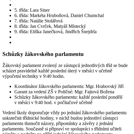
5. třída: Lara Siner
6. třída: Markéta Hruboňová, Daniel Chumchal
7. třída: Natálie Stolářová
8. třída: Jan Cvrček, Matyáš Místecký
9. třída: Eliška Janečková, Jindřich Šnejdrla
Schůzky žákovského parlamentu
Žákovský parlament zvolený ze zástupců jednotlivých tříd se bude
scházet pravidelně každé poslední úterý v měsíci v učebně
výpočetní techniky v 9:40 hodin.
Koordinátor žákovského parlamentu: Mgr. Hrabovský Jiří
Garant za vedení ZŠ v Poličné: Mgr. Fajtová Božena
Schůzky žákovského parlamentu: každé poslední pondělí
v měsíci v 9:40 hod. v počítačové učebně
Vedení školy doporučuje vždy po jednání žákovského parlamentu
uskutečnit třídnické hodiny, v nichž budou jednotliví zástupci
parlamentu tlumočit názory, připomínky a závěry z jednání
parlamentu. Současně si připraví ve spolupráci s třídními učiteli