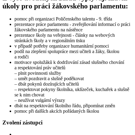
úkoly pro práci žákovského parlamentu:
pomoc při organizaci Poličenského talentu - 9. třída
prezentace práce parlamentu - zveřejňování informací o práci
žákovského parlamentu na nástěnce
prezentace školy na veřejnosti - články na webových
stránkách školy a v regionálním tisku
v případě potřeby organizace humanitární pomoci
podíl na zlepšení spolupráce mezi učiteli a žáky, školou
a rodiči
motivace spolužáků k dodržování zásad slušného chování
a respektování práv učitelů
– plnit povinnosti služby
– umět pozdravit a slušně poděkovat
– dbát pokynů dozírajících učitelů
– respektovat pokyny školníka, uklízeček, kuchařek a slušně
se k nim chovat
– neužívat vulgární výrazy
dbát na respektování školního řádu, připomínat změn
pomoc při dalších akcích pořádaných školou
Zvolení zástupci