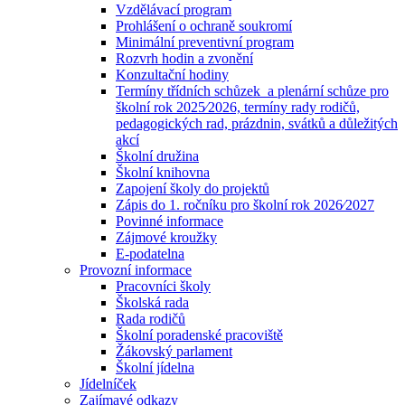
Vzdělávací program
Prohlášení o ochraně soukromí
Minimální preventivní program
Rozvrh hodin a zvonění
Konzultační hodiny
Termíny třídních schůzek a plenární schůze pro
školní rok 2025⁄2026, termíny rady rodičů,
pedagogických rad, prázdnin, svátků a důležitých
akcí
Školní družina
Školní knihovna
Zapojení školy do projektů
Zápis do 1. ročníku pro školní rok 2026⁄2027
Povinné informace
Zájmové kroužky
E-podatelna
Provozní informace
Pracovníci školy
Školská rada
Rada rodičů
Školní poradenské pracoviště
Žákovský parlament
Školní jídelna
Jídelníček
Zajímavé odkazy