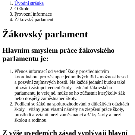
Úvodní stránka
O škole
Provozní informace
Žákovský parlament
Žákovský parlament
Hlavním smyslem práce žákovského
parlamentu je:
Přenos informací od vedení školy prostřednictvím
koordinátora pro zástupce jednotlivých tříd - možnost besed
a pozvání zajímavých hostů. Na každé jednání budou také
přizváni zástupci vedení školy. Jednání žákovského
parlamentu je veřejné, může se ho zúčastnit kterýkoliv žák
nebo dospělý zaměstnanec školy.
Podílení se žáků na spolurozhodování o důležitých otázkách
školy - vítány jsou vlastní náměty na zlepšení práce školy,
prostředí a vztahů mezi zaměstnanci a žáky školy a mezi
školou a rodinou.
Z výše uvedených zásad vyplývají hlavní