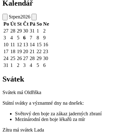
Kalendář
Srpen
2026
Po
Út
St
Čt
Pá
So
Ne
27
28
29
30
31
1
2
3
4
5
6
7
8
9
10
11
12
13
14
15
16
17
18
19
20
21
22
23
24
25
26
27
28
29
30
31
1
2
3
4
5
6
Svátek
Svátek má
Oldřiška
Státní svátky a významné dny na dnešek:
Světový den boje za zákaz jaderných zbraní
Mezinárodní den boje lékařů za mír
Zítra má svátek
Lada