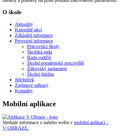
náměty a podněty na příští jednání žákovského parlamentu.
O škole
Aktuality
Kalendář akcí
Základní informace
Provozní informace
Pracovníci školy
Školská rada
Rada rodičů
Školní poradenské pracoviště
Žákovský parlament
Školní jídelna
Jídelníček
Zajímavé odkazy
Kontakty
Mobilní aplikace
Sledujte informace z našeho webu v
mobilní aplikaci –
V OBRAZE.