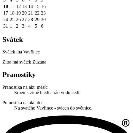
10
11
12
13
14
15
16
17
18
19
20
21
22
23
24
25
26
27
28
29
30
31
1
2
3
4
5
6
Svátek
Svátek má
Vavřinec
Zítra má svátek
Zuzana
Pranostiky
Pranostika na akt. měsíc
Srpen k zimě hledí a rád vodu cedí.
Pranostika na akt. den
Na svatého Vavřince - svícen do světnice.