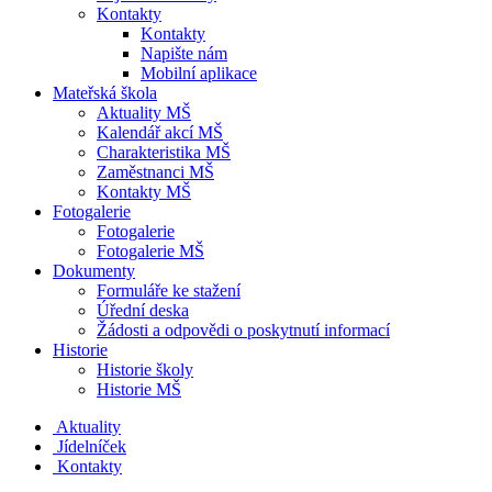
Kontakty
Kontakty
Napište nám
Mobilní aplikace
Mateřská škola
Aktuality MŠ
Kalendář akcí MŠ
Charakteristika MŠ
Zaměstnanci MŠ
Kontakty MŠ
Fotogalerie
Fotogalerie
Fotogalerie MŠ
Dokumenty
Formuláře ke stažení
Úřední deska
Žádosti a odpovědi o poskytnutí informací
Historie
Historie školy
Historie MŠ
Aktuality
Jídelníček
Kontakty