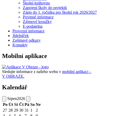
Školní knihovna
Zapojení školy do projektů
Zápis do 1. ročníku pro školní rok 2026⁄2027
Povinné informace
Zájmové kroužky
E-podatelna
Provozní informace
Jídelníček
Zajímavé odkazy
Kontakty
Mobilní aplikace
Sledujte informace z našeho webu v
mobilní aplikaci –
V OBRAZE.
Kalendář
Srpen
2026
Po
Út
St
Čt
Pá
So
Ne
27
28
29
30
31
1
2
3
4
5
6
7
8
9