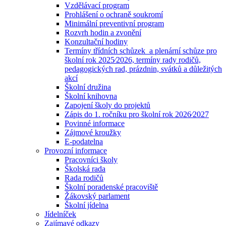
Vzdělávací program
Prohlášení o ochraně soukromí
Minimální preventivní program
Rozvrh hodin a zvonění
Konzultační hodiny
Termíny třídních schůzek a plenární schůze pro
školní rok 2025⁄2026, termíny rady rodičů,
pedagogických rad, prázdnin, svátků a důležitých
akcí
Školní družina
Školní knihovna
Zapojení školy do projektů
Zápis do 1. ročníku pro školní rok 2026⁄2027
Povinné informace
Zájmové kroužky
E-podatelna
Provozní informace
Pracovníci školy
Školská rada
Rada rodičů
Školní poradenské pracoviště
Žákovský parlament
Školní jídelna
Jídelníček
Zajímavé odkazy