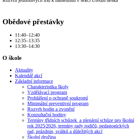
Rozvrh jednotlivých tříd k nahlédnutí v sekci Úřední deska
Obědové přestávky
11:40–12:40
12:35–13:35
13:30–14:30
O škole
Aktuality
Kalendář akcí
Základní informace
Charakteristika školy
Vzdělávací program
Prohlášení o ochraně soukromí
Minimální preventivní program
Rozvrh hodin a zvonění
Konzultační hodiny
Termíny třídních schůzek a plenární schůze pro školní
rok 2025⁄2026, termíny rady rodičů, pedagogických
rad, prázdnin, svátků a důležitých akcí
Školní družina