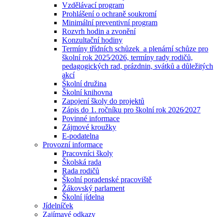
Vzdělávací program
Prohlášení o ochraně soukromí
Minimální preventivní program
Rozvrh hodin a zvonění
Konzultační hodiny
Termíny třídních schůzek a plenární schůze pro
školní rok 2025⁄2026, termíny rady rodičů,
pedagogických rad, prázdnin, svátků a důležitých
akcí
Školní družina
Školní knihovna
Zapojení školy do projektů
Zápis do 1. ročníku pro školní rok 2026⁄2027
Povinné informace
Zájmové kroužky
E-podatelna
Provozní informace
Pracovníci školy
Školská rada
Rada rodičů
Školní poradenské pracoviště
Žákovský parlament
Školní jídelna
Jídelníček
Zajímavé odkazy