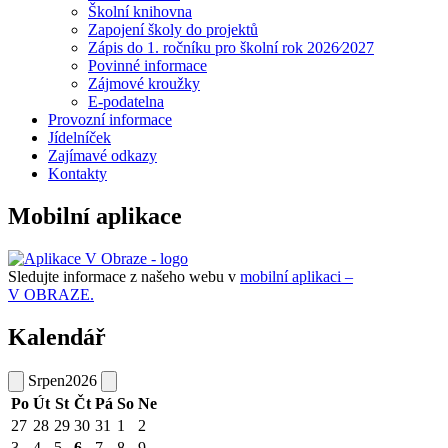
Školní knihovna
Zapojení školy do projektů
Zápis do 1. ročníku pro školní rok 2026⁄2027
Povinné informace
Zájmové kroužky
E-podatelna
Provozní informace
Jídelníček
Zajímavé odkazy
Kontakty
Mobilní aplikace
Sledujte informace z našeho webu v
mobilní aplikaci –
V OBRAZE.
Kalendář
Srpen
2026
Po
Út
St
Čt
Pá
So
Ne
27
28
29
30
31
1
2
3
4
5
6
7
8
9