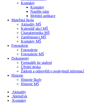
Kontakty
Kontakty
Napište nám
Mobilní aplikace
Mateřská škola
Aktuality MŠ
Kalendář akcí MŠ
Charakteristika MŠ
Zaměstnanci MŠ
Kontakty MŠ
Fotogalerie
Fotogalerie
Fotogalerie MŠ
Dokumenty
Formuláře ke stažení
Úřední deska
Žádosti a odpovědi o poskytnutí informací
Historie
Historie školy
Historie MŠ
Aktuality
Jídelníček
Kontakty