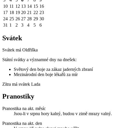
10
11
12
13
14
15
16
17
18
19
20
21
22
23
24
25
26
27
28
29
30
31
1
2
3
4
5
6
Svátek
Svátek má
Oldřiška
Státní svátky a významné dny na dnešek:
Světový den boje za zákaz jaderných zbraní
Mezinárodní den boje lékařů za mír
Zítra má svátek
Lada
Pranostiky
Pranostika na akt. měsíc
Jsou-li v srpnu hory kalný, budou v zimě mrazy valný.
Pranostika na akt. den