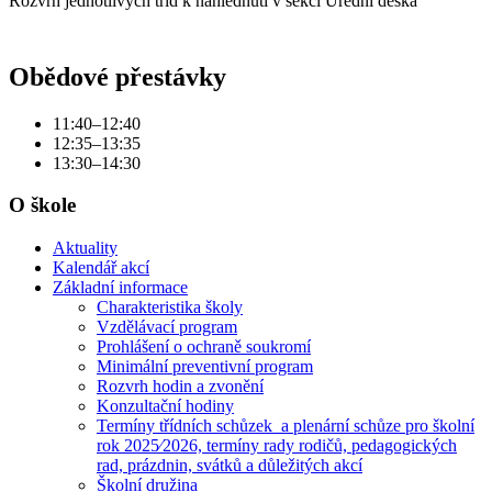
Rozvrh jednotlivých tříd k nahlédnutí v sekci Úřední deska
Obědové přestávky
11:40–12:40
12:35–13:35
13:30–14:30
O škole
Aktuality
Kalendář akcí
Základní informace
Charakteristika školy
Vzdělávací program
Prohlášení o ochraně soukromí
Minimální preventivní program
Rozvrh hodin a zvonění
Konzultační hodiny
Termíny třídních schůzek a plenární schůze pro školní
rok 2025⁄2026, termíny rady rodičů, pedagogických
rad, prázdnin, svátků a důležitých akcí
Školní družina