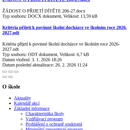
ŽÁDOST O PŘIJETÍ DÍTĚTE 206-27.docx
Typ souboru: DOCX dokument, Velikost: 13,59 kB
Kritéria přijetí k povinné školní docházce ve školním roce 2026-
2027.odt
Kritéria přijetí k povinné školní docházce ve školním roce 2026-
2027.odt
Typ souboru: ODT dokument, Velikost: 6,7 kB
Datum vložení:
3. 1. 2026 18:26
Datum poslední aktualizace:
26. 2. 2026 11:24
O škole
Aktuality
Kalendář akcí
Základní informace
Charakteristika školy
Vzdělávací program
Prohlášení o ochraně soukromí
Minimální preventivní program