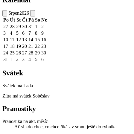
Kalendář
Srpen
2026
Po
Út
St
Čt
Pá
So
Ne
27
28
29
30
31
1
2
3
4
5
6
7
8
9
10
11
12
13
14
15
16
17
18
19
20
21
22
23
24
25
26
27
28
29
30
31
1
2
3
4
5
6
Svátek
Svátek má
Lada
Zítra má svátek
Soběslav
Pranostiky
Pranostika na akt. měsíc
Ať si kdo chce, co chce říká - v srpnu ještě do rybníka.