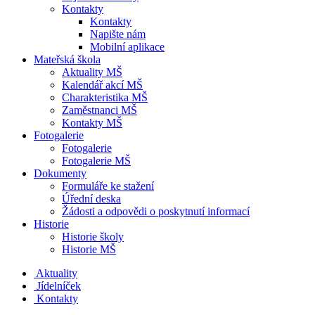
Kontakty
Kontakty
Napište nám
Mobilní aplikace
Mateřská škola
Aktuality MŠ
Kalendář akcí MŠ
Charakteristika MŠ
Zaměstnanci MŠ
Kontakty MŠ
Fotogalerie
Fotogalerie
Fotogalerie MŠ
Dokumenty
Formuláře ke stažení
Úřední deska
Žádosti a odpovědi o poskytnutí informací
Historie
Historie školy
Historie MŠ
Aktuality
Jídelníček
Kontakty