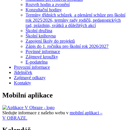
Rozvrh hodin a zvonění
Konzultační hodiny
Termíny třídních schůzek a plenární schůze pro školní
rok 2025⁄2026, termíny rady rodičů, pedagogických
rad, prázdnin, svátků a důležitých akcí
Školní družina
Školní knihovna
Zapojení školy do projektů
Zápis do 1. ročníku pro školní rok 2026⁄2027
Povinné informace
Zájmové kroužky
E-podatelna
Provozní informace
Jídelníček
Zajímavé odkazy
Kontakty
Mobilní aplikace
Sledujte informace z našeho webu v
mobilní aplikaci –
V OBRAZE.