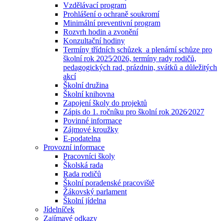
Vzdělávací program
Prohlášení o ochraně soukromí
Minimální preventivní program
Rozvrh hodin a zvonění
Konzultační hodiny
Termíny třídních schůzek a plenární schůze pro
školní rok 2025⁄2026, termíny rady rodičů,
pedagogických rad, prázdnin, svátků a důležitých
akcí
Školní družina
Školní knihovna
Zapojení školy do projektů
Zápis do 1. ročníku pro školní rok 2026⁄2027
Povinné informace
Zájmové kroužky
E-podatelna
Provozní informace
Pracovníci školy
Školská rada
Rada rodičů
Školní poradenské pracoviště
Žákovský parlament
Školní jídelna
Jídelníček
Zajímavé odkazy