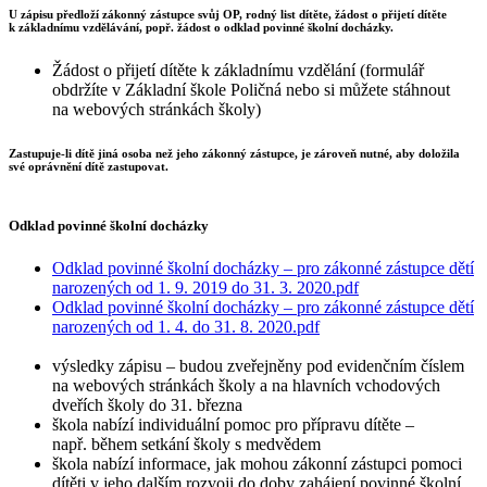
U zápisu předloží zákonný zástupce svůj OP, rodný list dítěte, žádost o přijetí dítěte
k základnímu vzdělávání, popř. žádost o odklad povinné školní docházky.
Žádost o přijetí dítěte k základnímu vzdělání (formulář
obdržíte v Základní škole Poličná nebo si můžete stáhnout
na webových stránkách školy)
Zastupuje-li dítě jiná osoba než jeho zákonný zástupce, je zároveň nutné, aby doložila
své oprávnění dítě zastupovat.
Odklad povinné školní docházky
Odklad povinné školní docházky – pro zákonné zástupce dětí
narozených od 1. 9. 2019 do 31. 3. 2020.pdf
Odklad povinné školní docházky – pro zákonné zástupce dětí
narozených od 1. 4. do 31. 8. 2020.pdf
výsledky zápisu – budou zveřejněny pod evidenčním číslem
na webových stránkách školy a na hlavních vchodových
dveřích školy do 31. března
škola nabízí individuální pomoc pro přípravu dítěte –
např. během setkání školy s medvědem
škola nabízí informace, jak mohou zákonní zástupci pomoci
dítěti v jeho dalším rozvoji do doby zahájení povinné školní