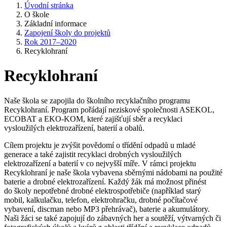
Úvodní stránka
O škole
Základní informace
Zapojení školy do projektů
Rok 2017–2020
Recyklohraní
Recyklohraní
Naše škola se zapojila do školního recyklačního programu
Recyklohraní. Program pořádají neziskové společnosti ASEKOL,
ECOBAT a EKO-KOM, které zajišťují sběr a recyklaci
vysloužilých elektrozařízení, baterií a obalů.
Cílem projektu je zvýšit povědomí o třídění odpadů u mladé
generace a také zajistit recyklaci drobných vysloužilých
elektrozařízení a baterií v co nejvyšší míře. V rámci projektu
Recyklohraní je naše škola vybavena sběrnými nádobami na použité
baterie a drobné elektrozařízení. Každý žák má možnost přinést
do školy nepotřebné drobné elektrospotřebiče (například starý
mobil, kalkulačku, telefon, elektrohračku, drobné počítačové
vybavení, discman nebo MP3 přehrávač), baterie a akumulátory.
Naši žáci se také zapojují do zábavných her a soutěží, výtvarných či