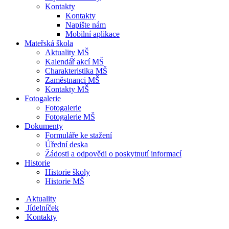
Kontakty
Kontakty
Napište nám
Mobilní aplikace
Mateřská škola
Aktuality MŠ
Kalendář akcí MŠ
Charakteristika MŠ
Zaměstnanci MŠ
Kontakty MŠ
Fotogalerie
Fotogalerie
Fotogalerie MŠ
Dokumenty
Formuláře ke stažení
Úřední deska
Žádosti a odpovědi o poskytnutí informací
Historie
Historie školy
Historie MŠ
Aktuality
Jídelníček
Kontakty