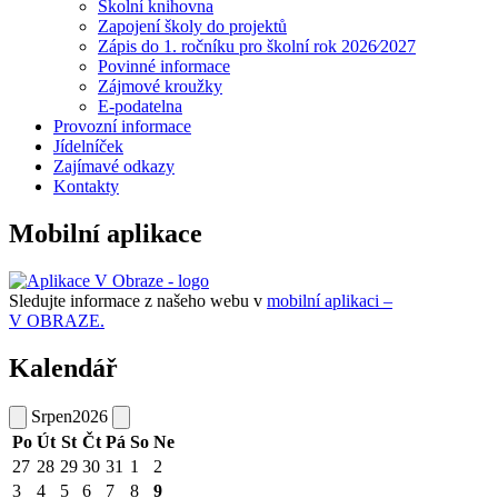
Školní knihovna
Zapojení školy do projektů
Zápis do 1. ročníku pro školní rok 2026⁄2027
Povinné informace
Zájmové kroužky
E-podatelna
Provozní informace
Jídelníček
Zajímavé odkazy
Kontakty
Mobilní aplikace
Sledujte informace z našeho webu v
mobilní aplikaci –
V OBRAZE.
Kalendář
Srpen
2026
Po
Út
St
Čt
Pá
So
Ne
27
28
29
30
31
1
2
3
4
5
6
7
8
9