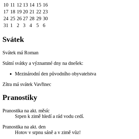
10
11
12
13
14
15
16
17
18
19
20
21
22
23
24
25
26
27
28
29
30
31
1
2
3
4
5
6
Svátek
Svátek má
Roman
Státní svátky a významné dny na dnešek:
Mezinárodní den původního obyvatelstva
Zítra má svátek
Vavřinec
Pranostiky
Pranostika na akt. měsíc
Srpen k zimě hledí a rád vodu cedí.
Pranostika na akt. den
Hotov v srpnu sáně a v zimě vůz!