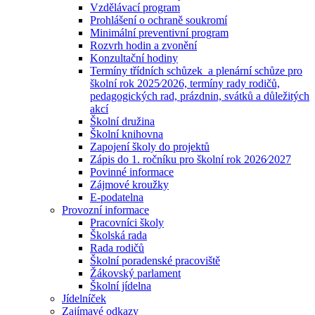
Vzdělávací program
Prohlášení o ochraně soukromí
Minimální preventivní program
Rozvrh hodin a zvonění
Konzultační hodiny
Termíny třídních schůzek a plenární schůze pro
školní rok 2025⁄2026, termíny rady rodičů,
pedagogických rad, prázdnin, svátků a důležitých
akcí
Školní družina
Školní knihovna
Zapojení školy do projektů
Zápis do 1. ročníku pro školní rok 2026⁄2027
Povinné informace
Zájmové kroužky
E-podatelna
Provozní informace
Pracovníci školy
Školská rada
Rada rodičů
Školní poradenské pracoviště
Žákovský parlament
Školní jídelna
Jídelníček
Zajímavé odkazy