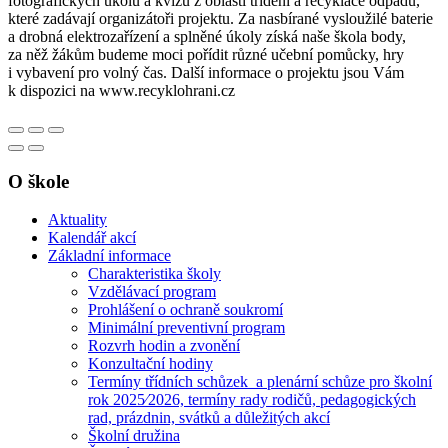
fotografických úkolů a kvízů z oblasti třídění a recyklace odpadů,
které zadávají organizátoři projektu. Za nasbírané vysloužilé baterie
a drobná elektrozařízení a splněné úkoly získá naše škola body,
za něž žákům budeme moci pořídit různé učební pomůcky, hry
i vybavení pro volný čas. Další informace o projektu jsou Vám
k dispozici na www.recyklohrani.cz
O škole
Aktuality
Kalendář akcí
Základní informace
Charakteristika školy
Vzdělávací program
Prohlášení o ochraně soukromí
Minimální preventivní program
Rozvrh hodin a zvonění
Konzultační hodiny
Termíny třídních schůzek a plenární schůze pro školní
rok 2025⁄2026, termíny rady rodičů, pedagogických
rad, prázdnin, svátků a důležitých akcí
Školní družina