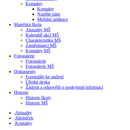
Kontakty
Kontakty
Napište nám
Mobilní aplikace
Mateřská škola
Aktuality MŠ
Kalendář akcí MŠ
Charakteristika MŠ
Zaměstnanci MŠ
Kontakty MŠ
Fotogalerie
Fotogalerie
Fotogalerie MŠ
Dokumenty
Formuláře ke stažení
Úřední deska
Žádosti a odpovědi o poskytnutí informací
Historie
Historie školy
Historie MŠ
Aktuality
Jídelníček
Kontakty