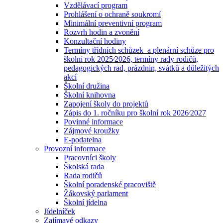
Vzdělávací program
Prohlášení o ochraně soukromí
Minimální preventivní program
Rozvrh hodin a zvonění
Konzultační hodiny
Termíny třídních schůzek a plenární schůze pro
školní rok 2025⁄2026, termíny rady rodičů,
pedagogických rad, prázdnin, svátků a důležitých
akcí
Školní družina
Školní knihovna
Zapojení školy do projektů
Zápis do 1. ročníku pro školní rok 2026⁄2027
Povinné informace
Zájmové kroužky
E-podatelna
Provozní informace
Pracovníci školy
Školská rada
Rada rodičů
Školní poradenské pracoviště
Žákovský parlament
Školní jídelna
Jídelníček
Zajímavé odkazy