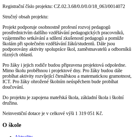
Registrační číslo projektu: CZ.02.3.68/0.0/0.0/18_063/0014072
Stručný obsah projektu:
Projekt podporuje osobnostně profesní rozvoj pedagogů
prostřednictvím dalšího vzdělávání pedagogických pracovníků,
vzájemného setkávání a sdílení zkušeností pedagogů a pomůže
školám při společném vzdělávání žáků/studentů. Dále jsou
podporovány aktivity spolupráce škol, zaměstnavatelů a odborníků
různých oblastí.
Pro žáky i jejich rodiče budou připravena projektová odpoledne.
Mimo školu proběhnou i projektové dny. Pro žáky budou dále
probíhat aktivity rozvíjející čtenářskou a matematickou gramotnost,
ICT. Pro žáky ohrožené školním neúspěchem bude probíhat
doučování.
Do projektu je zapojena mateřská škola, základní škola i školní
družina.
Neinvestiční dotace je v celkové výši 1 319 051 Kč.
O škole
Aktuality