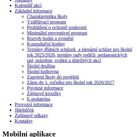
Kalendář akcí
Základní informace
Charakteristika školy
Vzdělávací program
Prohlášení o ochraně soukromí
Minimální preventivní program
Rozvrh hodin a zvonění
Konzultační hodiny
Termíny třídních schůzek a plenární schůze pro školní
rok 2025⁄2026, termíny rady rodičů, pedagogických
rad, prázdnin, svátků a důležitých akcí
Školní družina
Školní knihovna
Zapojení školy do projektů
Zápis do 1. ročníku pro školní rok 2026⁄2027
Povinné informace
Zájmové kroužky
E-podatelna
Provozní informace
Jídelníček
Zajímavé odkazy
Kontakty
Mobilní aplikace