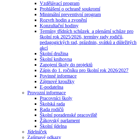
Vzdělávací program
Prohlášení o ochraně soukromí
Minimální preventivní program
Rozvrh hodin a zvonění
Konzultační hodiny
Termíny třídních schůzek a plenární schůze pro
školní rok 2025⁄2026, termíny rady rodičů,
pedagogických rad, prázdnin, svátků a důležitých
akcí
Školní družina
Školní knihovna
Zapojení školy do projektů
Zápis do 1. ročníku pro školní rok 2026⁄2027
Povinné informace
Zájmové kroužky
E-podatelna
Provozní informace
Pracovníci školy
Školská rada
Rada rodičů
Školní poradenské pracoviště
Žákovský parlament
Školní jídelna
Jídelníček
Zajímavé odkazy