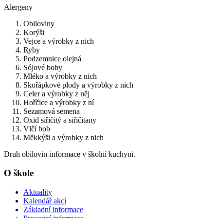
Alergeny
Obiloviny
Korýši
Vejce a výrobky z nich
Ryby
Podzemnice olejná
Sójové boby
Mléko a výrobky z nich
Skořápkové plody a výrobky z nich
Celer a výrobky z něj
Hořčice a výrobky z ní
Sezamová semena
Oxid siřičitý a siřičitany
Vlčí bob
Měkkýši a výrobky z nich
Druh obilovin-informace v školní kuchyni.
O škole
Aktuality
Kalendář akcí
Základní informace