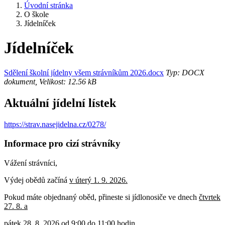
Úvodní stránka
O škole
Jídelníček
Jídelníček
Sdělení školní jídelny všem strávníkům 2026.docx
Typ: DOCX
dokument, Velikost: 12.56 kB
Aktuální jídelní lístek
https://strav.nasejidelna.cz/0278/
Informace pro cizí strávníky
Vážení strávníci,
Výdej obědů začíná
v úterý 1. 9. 2026.
Pokud máte objednaný oběd, přineste si jídlonosiče ve dnech
čtvrtek
27. 8. a
pátek 28. 8. 2026 od 9:00 do 11:00 hodin.