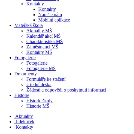
Kontakty
Kontakty
Napište nám
Mobilní aplikace
Mateřská škola
Aktuality MŠ
Kalendář akcí MŠ
Charakteristika MŠ
Zaměstnanci MŠ
Kontakty MŠ
Fotogalerie
Fotogalerie
Fotogalerie MŠ
Dokumenty
Formuláře ke stažení
Úřední deska
Žádosti a odpovědi o poskytnutí informací
Historie
Historie školy
Historie MŠ
Aktuality
Jídelníček
Kontakty