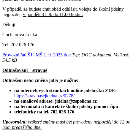
V případě, že budete chtít oběd odhlásit, volejte do školní jídelny
nejpozději
v pondělí 31. 8. do 11:00 hodin.
Děkuji
Cochlarová Lenka
Tel. 702 026 176
Provozní řád ŠJ i MŠ 1. 9. 2025.doc
Typ: DOC dokument, Velikost:
54.5 kB
Odhlašování – stravné
Odhlášení nebo změna jídla je možné:
na internetových stránkách online jídelníčku ZDE:
https://strav.nasejidelna.cz/0278/
na emailové adrese: jidelna@zspolicna.cz
na terminálu u kanceláře školní jídelny pomocí čipu
telefonicky na tel. 702 026 176
Upozornění:
veškeré změny musí být provedeny nejpozději do 12.oo
hod. předešlého dne.