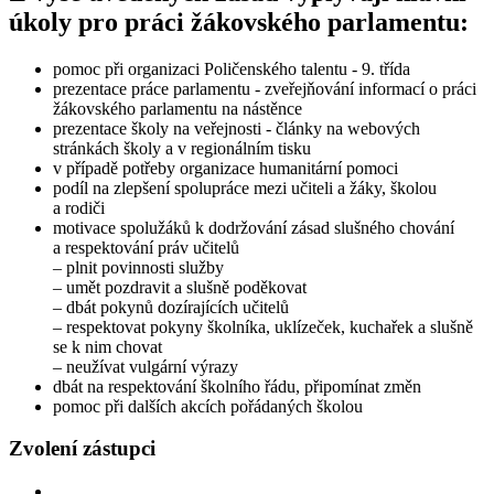
úkoly pro práci žákovského parlamentu:
pomoc při organizaci Poličenského talentu - 9. třída
prezentace práce parlamentu - zveřejňování informací o práci
žákovského parlamentu na nástěnce
prezentace školy na veřejnosti - články na webových
stránkách školy a v regionálním tisku
v případě potřeby organizace humanitární pomoci
podíl na zlepšení spolupráce mezi učiteli a žáky, školou
a rodiči
motivace spolužáků k dodržování zásad slušného chování
a respektování práv učitelů
– plnit povinnosti služby
– umět pozdravit a slušně poděkovat
– dbát pokynů dozírajících učitelů
– respektovat pokyny školníka, uklízeček, kuchařek a slušně
se k nim chovat
– neužívat vulgární výrazy
dbát na respektování školního řádu, připomínat změn
pomoc při dalších akcích pořádaných školou
Zvolení zástupci