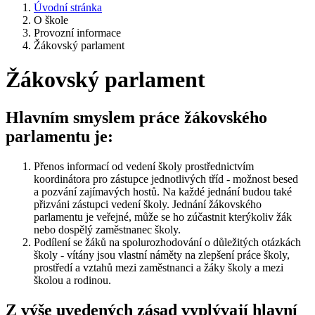
Úvodní stránka
O škole
Provozní informace
Žákovský parlament
Žákovský parlament
Hlavním smyslem práce žákovského
parlamentu je:
Přenos informací od vedení školy prostřednictvím
koordinátora pro zástupce jednotlivých tříd - možnost besed
a pozvání zajímavých hostů. Na každé jednání budou také
přizváni zástupci vedení školy. Jednání žákovského
parlamentu je veřejné, může se ho zúčastnit kterýkoliv žák
nebo dospělý zaměstnanec školy.
Podílení se žáků na spolurozhodování o důležitých otázkách
školy - vítány jsou vlastní náměty na zlepšení práce školy,
prostředí a vztahů mezi zaměstnanci a žáky školy a mezi
školou a rodinou.
Z výše uvedených zásad vyplývají hlavní