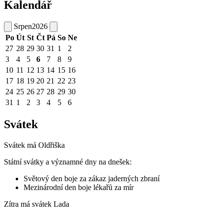
Kalendář
Srpen
2026
Po
Út
St
Čt
Pá
So
Ne
27
28
29
30
31
1
2
3
4
5
6
7
8
9
10
11
12
13
14
15
16
17
18
19
20
21
22
23
24
25
26
27
28
29
30
31
1
2
3
4
5
6
Svátek
Svátek má
Oldřiška
Státní svátky a významné dny na dnešek:
Světový den boje za zákaz jaderných zbraní
Mezinárodní den boje lékařů za mír
Zítra má svátek
Lada