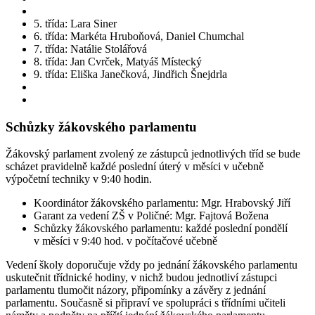
5. třída: Lara Siner
6. třída: Markéta Hruboňová, Daniel Chumchal
7. třída: Natálie Stolářová
8. třída: Jan Cvrček, Matyáš Místecký
9. třída: Eliška Janečková, Jindřich Šnejdrla
Schůzky žákovského parlamentu
Žákovský parlament zvolený ze zástupců jednotlivých tříd se bude
scházet pravidelně každé poslední úterý v měsíci v učebně
výpočetní techniky v 9:40 hodin.
Koordinátor žákovského parlamentu: Mgr. Hrabovský Jiří
Garant za vedení ZŠ v Poličné: Mgr. Fajtová Božena
Schůzky žákovského parlamentu: každé poslední pondělí
v měsíci v 9:40 hod. v počítačové učebně
Vedení školy doporučuje vždy po jednání žákovského parlamentu
uskutečnit třídnické hodiny, v nichž budou jednotliví zástupci
parlamentu tlumočit názory, připomínky a závěry z jednání
parlamentu. Současně si připraví ve spolupráci s třídními učiteli