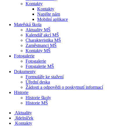
Kontakty
Kontakty
Napište nám
Mobilní aplikace
Mateřská škola
Aktuality MŠ
Kalendář akcí MŠ
Charakteristika MŠ
Zaměstnanci MŠ
Kontakty MŠ
Fotogalerie
Fotogalerie
Fotogalerie MŠ
Dokumenty
Formuláře ke stažení
Úřední deska
Žádosti a odpovědi o poskytnutí informací
Historie
Historie školy
Historie MŠ
Aktuality
Jídelníček
Kontakty