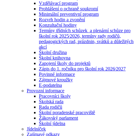
Vzdělávací program
Prohlášení o ochraně soukromí
Minimální preventivní program
Rozvrh hodin a zvonění
Konzultační hodiny
Termíny třídních schůzek a plenární schůze pro
školní rok 2025⁄2026, termíny rady rodičů,
pedagogických rad, prázdnin, svátků a důležitých
akcí
Školní družina
Školní knihovna
Zapojení školy do projektů
Zápis do 1. ročníku pro školní rok 2026⁄2027
Povinné informace
Zájmové kroužky
E-podatelna
Provozní informace
Pracovníci školy
Školská rada
Rada rodičů
Školní poradenské pracoviště
Žákovský parlament
Školní jídelna
Jídelníček
Zajímavé odkazy