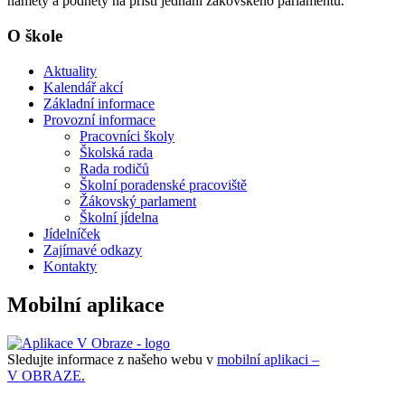
náměty a podněty na příští jednání žákovského parlamentu.
O škole
Aktuality
Kalendář akcí
Základní informace
Provozní informace
Pracovníci školy
Školská rada
Rada rodičů
Školní poradenské pracoviště
Žákovský parlament
Školní jídelna
Jídelníček
Zajímavé odkazy
Kontakty
Mobilní aplikace
Sledujte informace z našeho webu v
mobilní aplikaci –
V OBRAZE.