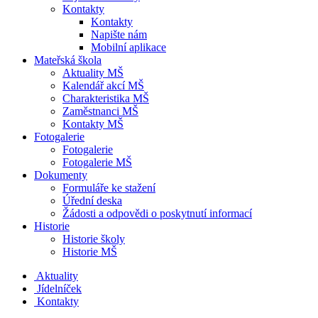
Kontakty
Kontakty
Napište nám
Mobilní aplikace
Mateřská škola
Aktuality MŠ
Kalendář akcí MŠ
Charakteristika MŠ
Zaměstnanci MŠ
Kontakty MŠ
Fotogalerie
Fotogalerie
Fotogalerie MŠ
Dokumenty
Formuláře ke stažení
Úřední deska
Žádosti a odpovědi o poskytnutí informací
Historie
Historie školy
Historie MŠ
Aktuality
Jídelníček
Kontakty