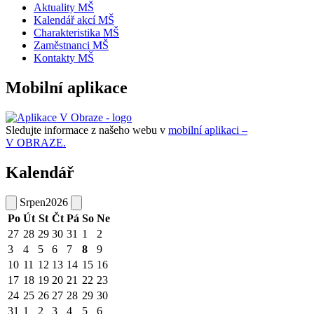
Aktuality MŠ
Kalendář akcí MŠ
Charakteristika MŠ
Zaměstnanci MŠ
Kontakty MŠ
Mobilní aplikace
Sledujte informace z našeho webu v
mobilní aplikaci –
V OBRAZE.
Kalendář
Srpen
2026
Po
Út
St
Čt
Pá
So
Ne
27
28
29
30
31
1
2
3
4
5
6
7
8
9
10
11
12
13
14
15
16
17
18
19
20
21
22
23
24
25
26
27
28
29
30
31
1
2
3
4
5
6