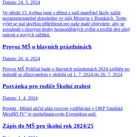
Datum:
24. 5. 2024
Ve středu 15. května jsme s dětmi z naší mateřské školy zažili
nezapomenutelné dopoledne ve stáji Moravia v Brankách. Tento
výlet se stal skvělou příležitostí pro naše malé objevitele, aby se
seznámili s různými druhy hospodářských zvířat a prožili den plný
radosti a nových zážitků.
Provoz MŠ o hlavních prázdninách
Datum:
26. 4. 2024
Provoz MŠ Poličná bude o hlavních prázdninách 2024 zajištěn po
dohodě se zřizovatelem v období od 1. 7. 2024 do 26. 7. 2024
Pozvánka pro rodiče Školní zralost
Datum:
1. 4. 2024
Projekt „Místní akční plán rozvoje vzdělávání v ORP Valašské
Meziříčí IV“ je spolufinancován Evropskou unií.
Zápis do MŠ pro školní rok 2024/25