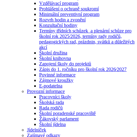
Vzdělávací program
Prohlášení o ochraně soukromí
Minimální preventivní program
Rozvrh hodin a zvonění
Konzultační hodiny
Termíny třídních schůzek a plenární schůze pro
školní rok 2025⁄2026, termíny rady rodičů,
pedagogických rad, prázdnin, svátků a důležitých
akcí
Školní družina
Školní knihovna
Zapojení školy do projektů
Zápis do 1. ročníku pro školní rok 2026⁄2027
Povinné informace
Zájmové kroužky
E-podatelna
Provozní informace
Pracovníci školy
Školská rada
Rada rodičů
Školní poradenské pracoviště
Žákovský parlament
Školní jídelna
Jídelníček
Zajímavé odkazy