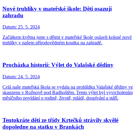
Nové truhlíky v mateřské škole: Děti osazují
zahradu
Datum:
25. 5. 2024
Začátkem května jsme s dětmi v mateřské škole osázeli krásné nové
truhlíky v našem přírodovědném koutku na zahradě.
Procházka historií: Výlet do Valašské dědiny
Datum:
24. 5. 2024
Celá naše mateřská škola se vydala na prohlídku Valašské dědiny ve
skanzenu v Rožnově pod Radhoštěm. Tento výlet byl vyvrcholením
měsíčního povídání o rodině, životě, mládí, dospívání a stáří.
Tentokráte děti ze třídy Krtečků strávily skvělé
dopoledne na statku v Brankách