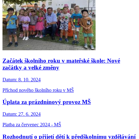
Začátek školního roku v mateřské škole: Nové
začátky a velké změny
Datum:
8. 10. 2024
Příchod nového školního roku v MŠ
Úplata za prázdninový provoz MŠ
Datum:
27. 6. 2024
Platba za červenec 2024 - MŠ
Rozhodnutí o přijetí dětí k předškolnímu vzdělávání