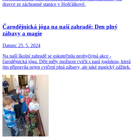
dravce ze záchranné stanice v Hošťálkové.
Čarodějnická jóga na naší zahradě: Den plný
zábavy a magie
Datum:
25. 5. 2024
Na naší školní zahradě se uskutečnila neobyčejná akce -
čarodějnická jóga. Děti měly možnost cvičit s paní jogínkou, která
jim připravila nejen cvičení plná zábavy, ale také magický zážitek.