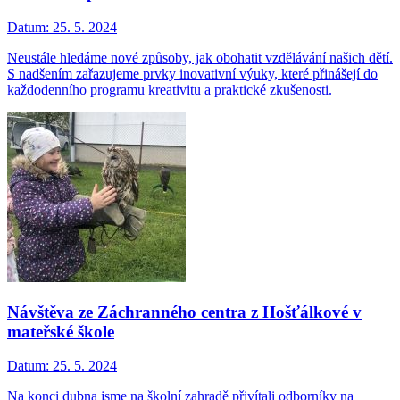
Datum:
25. 5. 2024
Neustále hledáme nové způsoby, jak obohatit vzdělávání našich dětí.
S nadšením zařazujeme prvky inovativní výuky, které přinášejí do
každodenního programu kreativitu a praktické zkušenosti.
Návštěva ze Záchranného centra z Hošťálkové v
mateřské škole
Datum:
25. 5. 2024
Na konci dubna jsme na školní zahradě přivítali odborníky na