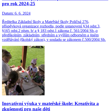
pro rok 2024-25
Datum:
6. 6. 2024
Ředitelka Základní školy a Mateřské školy Poličná 276,
příspěvková organizace rozhodla, podle ustanovení §34 odst.3,
§165 odst.2 písm. b/ a § 183 odst.1 zákona č. 561/2004 Sb.,o
předškolním, základním, středním a vyšším odborném a jiném
vzdělávání (školský zákon), v souladu se zákonem č.500/2004 Sb.
Inovativní výuka v mateřské škole: Kreativita a
zkušenosti pro naše děti