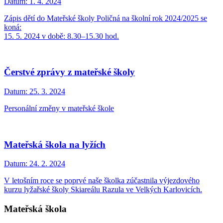
Datum:
1. 4. 2024
Zápis dětí do Mateřské školy Poličná na školní rok 2024/2025 se
koná:
15. 5. 2024 v době: 8.30–15.30 hod.
Čerstvé zprávy z mateřské školy
Datum:
25. 3. 2024
Personální změny v mateřské škole
Mateřská škola na lyžích
Datum:
24. 2. 2024
V letošním roce se poprvé naše školka zúčastnila výjezdového
kurzu lyžařské školy Skiareálu Razula ve Velkých Karlovicích.
Mateřská škola