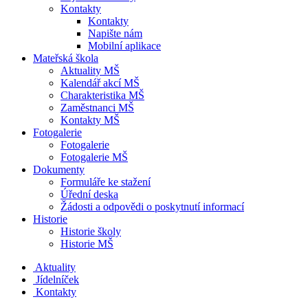
Kontakty
Kontakty
Napište nám
Mobilní aplikace
Mateřská škola
Aktuality MŠ
Kalendář akcí MŠ
Charakteristika MŠ
Zaměstnanci MŠ
Kontakty MŠ
Fotogalerie
Fotogalerie
Fotogalerie MŠ
Dokumenty
Formuláře ke stažení
Úřední deska
Žádosti a odpovědi o poskytnutí informací
Historie
Historie školy
Historie MŠ
Aktuality
Jídelníček
Kontakty