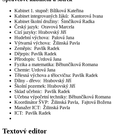
Kabinet 1. stupně: Bílíková Kateřina
Kabinet integrovaných žáků: Kantorová Ivana
Kabinet školní družiny: Šimčíková Radka
Český jazyk: Oravová Marcela
Cizí jazyky: Hrabovský Jiří
Hudební výchova: Palová Jana
Výtvarná výchova: Žilinská Pavla
Zeměpis: Pavlík Radek
Dějepis: Pavlík Radek
Přírodopis: Urdová Jana
Fyzika a matematika: Běhunčíková Romana
Chemie: Urdová Jana
Tělesná výchova a tělocvična: Pavlík Radek
Dílny - dřevo: Hrabovský Jiří
Školní pozemek: Hrabovský Jiří
Sklad učebnic: Pavlík Radek
Učebna výpočetní techniky: Běhunčíková Romana
Koordinátor ŠVP: Žilinská Pavla, Fajtová Božena
Manažer ICT: Žilinská Pavla
ICT: Pavlík Radek
Textový editor