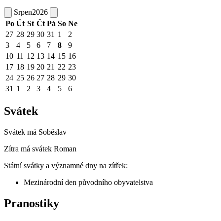
Srpen
2026
Po
Út
St
Čt
Pá
So
Ne
27
28
29
30
31
1
2
3
4
5
6
7
8
9
10
11
12
13
14
15
16
17
18
19
20
21
22
23
24
25
26
27
28
29
30
31
1
2
3
4
5
6
Svátek
Svátek má
Soběslav
Zítra má svátek
Roman
Státní svátky a významné dny na zítřek:
Mezinárodní den původního obyvatelstva
Pranostiky