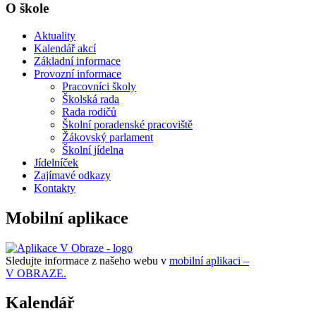
O škole
Aktuality
Kalendář akcí
Základní informace
Provozní informace
Pracovníci školy
Školská rada
Rada rodičů
Školní poradenské pracoviště
Žákovský parlament
Školní jídelna
Jídelníček
Zajímavé odkazy
Kontakty
Mobilní aplikace
Sledujte informace z našeho webu v
mobilní aplikaci –
V OBRAZE.
Kalendář