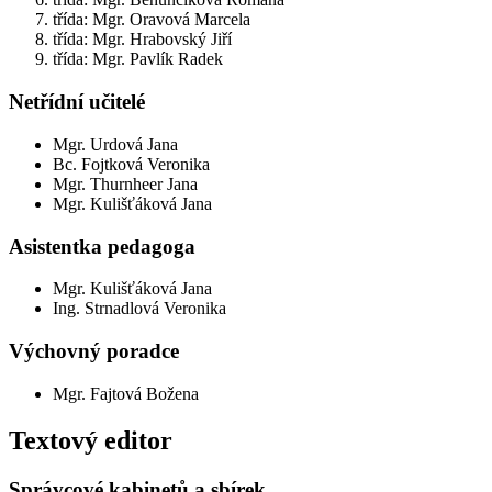
třída: Mgr. Oravová Marcela
třída: Mgr. Hrabovský Jiří
třída: Mgr. Pavlík Radek
Netřídní učitelé
Mgr. Urdová Jana
Bc. Fojtková Veronika
Mgr. Thurnheer Jana
Mgr. Kulišťáková Jana
Asistentka pedagoga
Mgr. Kulišťáková Jana
Ing. Strnadlová Veronika
Výchovný poradce
Mgr. Fajtová Božena
Textový editor
Správcové kabinetů a sbírek