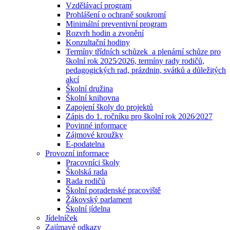
Vzdělávací program
Prohlášení o ochraně soukromí
Minimální preventivní program
Rozvrh hodin a zvonění
Konzultační hodiny
Termíny třídních schůzek a plenární schůze pro
školní rok 2025⁄2026, termíny rady rodičů,
pedagogických rad, prázdnin, svátků a důležitých
akcí
Školní družina
Školní knihovna
Zapojení školy do projektů
Zápis do 1. ročníku pro školní rok 2026⁄2027
Povinné informace
Zájmové kroužky
E-podatelna
Provozní informace
Pracovníci školy
Školská rada
Rada rodičů
Školní poradenské pracoviště
Žákovský parlament
Školní jídelna
Jídelníček
Zajímavé odkazy