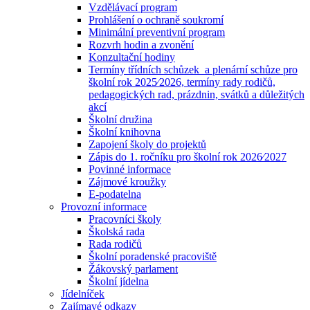
Vzdělávací program
Prohlášení o ochraně soukromí
Minimální preventivní program
Rozvrh hodin a zvonění
Konzultační hodiny
Termíny třídních schůzek a plenární schůze pro
školní rok 2025⁄2026, termíny rady rodičů,
pedagogických rad, prázdnin, svátků a důležitých
akcí
Školní družina
Školní knihovna
Zapojení školy do projektů
Zápis do 1. ročníku pro školní rok 2026⁄2027
Povinné informace
Zájmové kroužky
E-podatelna
Provozní informace
Pracovníci školy
Školská rada
Rada rodičů
Školní poradenské pracoviště
Žákovský parlament
Školní jídelna
Jídelníček
Zajímavé odkazy