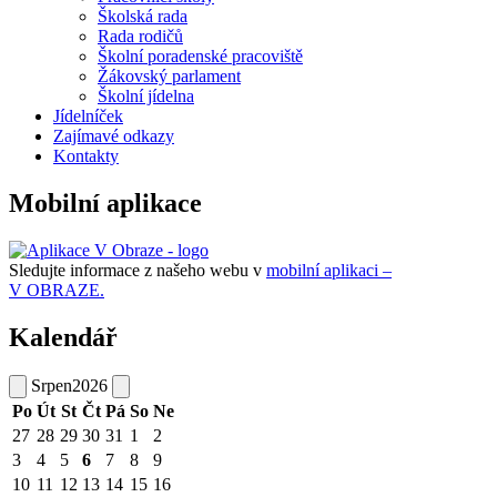
Školská rada
Rada rodičů
Školní poradenské pracoviště
Žákovský parlament
Školní jídelna
Jídelníček
Zajímavé odkazy
Kontakty
Mobilní aplikace
Sledujte informace z našeho webu v
mobilní aplikaci –
V OBRAZE.
Kalendář
Srpen
2026
Po
Út
St
Čt
Pá
So
Ne
27
28
29
30
31
1
2
3
4
5
6
7
8
9
10
11
12
13
14
15
16