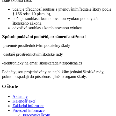
Dále školská rada:
uděluje předchozí souhlas s jmenováním ředitele školy podle
§ 166 odst. 10 písm. b),
uděluje souhlas s kombinovanou výukou podle § 25a
školského zákona,
odvolává souhlas s kombinovanou výukou
Způsob podávání podnětů, oznámení a stížností
-písemně prostřednictvím podatelny školy
-osobně prostřednictvím školské rady
-elektronicky na emal: skolskarada@zspolicna.cz
Podněty jsou projednávány na nejbližším jednání školské rady,
pokud nespadají do působnosti jiného orgánu školy.
O škole
Aktuality
Kalendář akcí
Základní informace
Provozní informace
Pracovníci školy