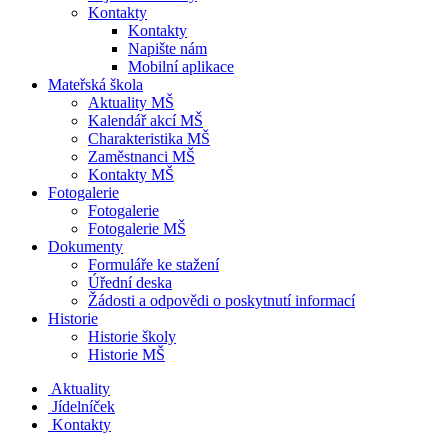
Kontakty
Kontakty
Napište nám
Mobilní aplikace
Mateřská škola
Aktuality MŠ
Kalendář akcí MŠ
Charakteristika MŠ
Zaměstnanci MŠ
Kontakty MŠ
Fotogalerie
Fotogalerie
Fotogalerie MŠ
Dokumenty
Formuláře ke stažení
Úřední deska
Žádosti a odpovědi o poskytnutí informací
Historie
Historie školy
Historie MŠ
Aktuality
Jídelníček
Kontakty