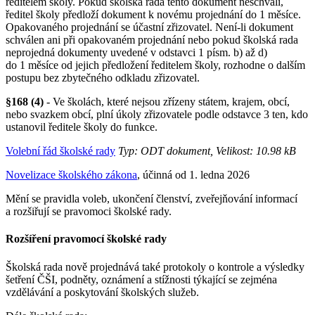
ředitelem školy. Pokud školská rada tento dokument neschválí,
ředitel školy předloží dokument k novému projednání do 1 měsíce.
Opakovaného projednání se účastní zřizovatel. Není-li dokument
schválen ani při opakovaném projednání nebo pokud školská rada
neprojedná dokumenty uvedené v odstavci 1 písm. b) až d)
do 1 měsíce od jejich předložení ředitelem školy, rozhodne o dalším
postupu bez zbytečného odkladu zřizovatel.
§168 (4)
- Ve školách, které nejsou zřízeny státem, krajem, obcí,
nebo svazkem obcí, plní úkoly zřizovatele podle odstavce 3 ten, kdo
ustanovil ředitele školy do funkce.
Volební řád školské rady
Typ: ODT dokument, Velikost: 10.98 kB
Novelizace školského zákona
, účinná od 1. ledna 2026
Mění se pravidla voleb, ukončení členství, zveřejňování informací
a rozšiřují se pravomoci školské rady.
Rozšíření pravomocí školské rady
Školská rada nově projednává také protokoly o kontrole a výsledky
šetření ČŠI, podněty, oznámení a stížnosti týkající se zejména
vzdělávání a poskytování školských služeb.