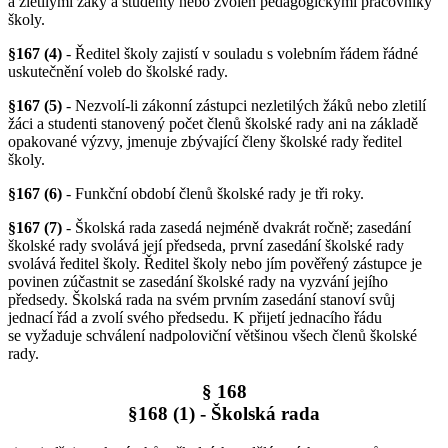
a zletilými žáky a studenty nebo zvolen pedagogickými pracovníky
školy.
§167 (4)
- Ředitel školy zajistí v souladu s volebním řádem řádné
uskutečnění voleb do školské rady.
§167 (5)
- Nezvolí-li zákonní zástupci nezletilých žáků nebo zletilí
žáci a studenti stanovený počet členů školské rady ani na základě
opakované výzvy, jmenuje zbývající členy školské rady ředitel
školy.
§167 (6)
- Funkční období členů školské rady je tři roky.
§167 (7)
- Školská rada zasedá nejméně dvakrát ročně; zasedání
školské rady svolává její předseda, první zasedání školské rady
svolává ředitel školy. Ředitel školy nebo jím pověřený zástupce je
povinen zúčastnit se zasedání školské rady na vyzvání jejího
předsedy. Školská rada na svém prvním zasedání stanoví svůj
jednací řád a zvolí svého předsedu. K přijetí jednacího řádu
se vyžaduje schválení nadpoloviční většinou všech členů školské
rady.
§ 168
§168 (1) - Školská rada