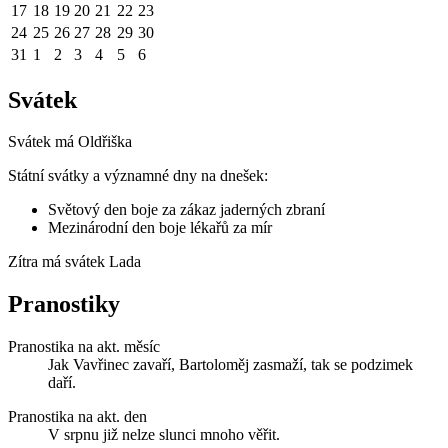
17
18
19
20
21
22
23
24
25
26
27
28
29
30
31
1
2
3
4
5
6
Svátek
Svátek má
Oldřiška
Státní svátky a významné dny na dnešek:
Světový den boje za zákaz jaderných zbraní
Mezinárodní den boje lékařů za mír
Zítra má svátek
Lada
Pranostiky
Pranostika na akt. měsíc
Jak Vavřinec zavaří, Bartoloměj zasmaží, tak se podzimek
daří.
Pranostika na akt. den
V srpnu již nelze slunci mnoho věřit.