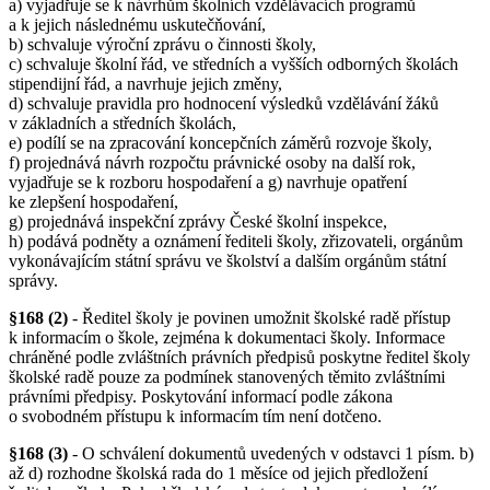
a) vyjadřuje se k návrhům školních vzdělávacích programů
a k jejich následnému uskutečňování,
b) schvaluje výroční zprávu o činnosti školy,
c) schvaluje školní řád, ve středních a vyšších odborných školách
stipendijní řád, a navrhuje jejich změny,
d) schvaluje pravidla pro hodnocení výsledků vzdělávání žáků
v základních a středních školách,
e) podílí se na zpracování koncepčních záměrů rozvoje školy,
f) projednává návrh rozpočtu právnické osoby na další rok,
vyjadřuje se k rozboru hospodaření a g) navrhuje opatření
ke zlepšení hospodaření,
g) projednává inspekční zprávy České školní inspekce,
h) podává podněty a oznámení řediteli školy, zřizovateli, orgánům
vykonávajícím státní správu ve školství a dalším orgánům státní
správy.
§168 (2)
- Ředitel školy je povinen umožnit školské radě přístup
k informacím o škole, zejména k dokumentaci školy. Informace
chráněné podle zvláštních právních předpisů poskytne ředitel školy
školské radě pouze za podmínek stanovených těmito zvláštními
právními předpisy. Poskytování informací podle zákona
o svobodném přístupu k informacím tím není dotčeno.
§168 (3)
- O schválení dokumentů uvedených v odstavci 1 písm. b)
až d) rozhodne školská rada do 1 měsíce od jejich předložení