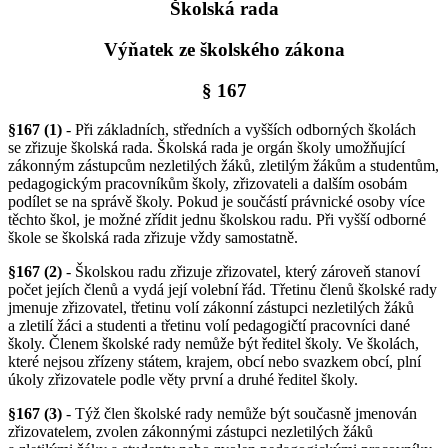
Školská rada
Výňatek ze školského zákona
§ 167
§167 (1)
- Při základních, středních a vyšších odborných školách
se zřizuje školská rada. Školská rada je orgán školy umožňující
zákonným zástupcům nezletilých žáků, zletilým žákům a studentům,
pedagogickým pracovníkům školy, zřizovateli a dalším osobám
podílet se na správě školy. Pokud je součástí právnické osoby více
těchto škol, je možné zřídit jednu školskou radu. Při vyšší odborné
škole se školská rada zřizuje vždy samostatně.
§167 (2)
- Školskou radu zřizuje zřizovatel, který zároveň stanoví
počet jejích členů a vydá její volební řád. Třetinu členů školské rady
jmenuje zřizovatel, třetinu volí zákonní zástupci nezletilých žáků
a zletilí žáci a studenti a třetinu volí pedagogičtí pracovníci dané
školy. Členem školské rady nemůže být ředitel školy. Ve školách,
které nejsou zřízeny státem, krajem, obcí nebo svazkem obcí, plní
úkoly zřizovatele podle věty první a druhé ředitel školy.
§167 (3)
- Týž člen školské rady nemůže být současně jmenován
zřizovatelem, zvolen zákonnými zástupci nezletilých žáků