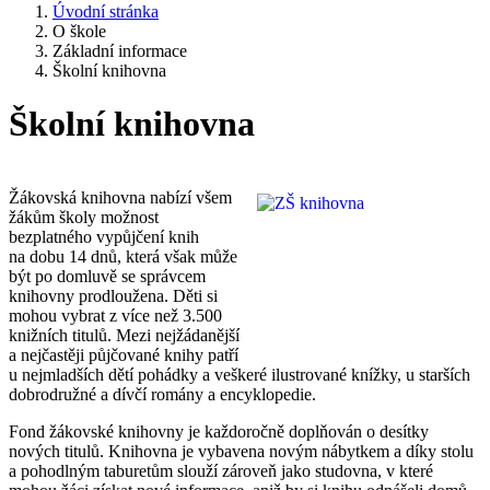
Úvodní stránka
O škole
Základní informace
Školní knihovna
Školní knihovna
Žákovská knihovna nabízí všem
žákům školy možnost
bezplatného vypůjčení knih
na dobu 14 dnů, která však může
být po domluvě se správcem
knihovny prodloužena. Děti si
mohou vybrat z více než 3.500
knižních titulů. Mezi nejžádanější
a nejčastěji půjčované knihy patří
u nejmladších dětí pohádky a veškeré ilustrované knížky, u starších
dobrodružné a dívčí romány a encyklopedie.
Fond žákovské knihovny je každoročně doplňován o desítky
nových titulů. Knihovna je vybavena novým nábytkem a díky stolu
a pohodlným taburetům slouží zároveň jako studovna, v které