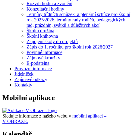
Rozvrh hodin a zvonění
Konzultační hodiny
Termíny třídních schůzek a plenární schůze pro školní
rok 2025⁄2026, termíny rady rodičů, pedagogických
rad, prázdnin, svátků a důležitých akcí
Školní družina
Školní knihovna
Zapojení školy do projektů
Zápis do 1. ročníku pro školní rok 2026⁄2027
Povinné informace
Zájmové kroužky
E-podatelna
Provozní informace
Jídelníček
Zajímavé odkazy
Kontakty
Mobilní aplikace
Sledujte informace z našeho webu v
mobilní aplikaci –
V OBRAZE.
Kalendář