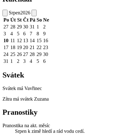
Srpen
2026
Po
Út
St
Čt
Pá
So
Ne
27
28
29
30
31
1
2
3
4
5
6
7
8
9
10
11
12
13
14
15
16
17
18
19
20
21
22
23
24
25
26
27
28
29
30
31
1
2
3
4
5
6
Svátek
Svátek má
Vavřinec
Zítra má svátek
Zuzana
Pranostiky
Pranostika na akt. měsíc
Srpen k zimě hledí a rád vodu cedí.