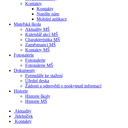
Kontakty
Kontakty
Napište nám
Mobilní aplikace
Mateřská škola
Aktuality MŠ
Kalendář akcí MŠ
Charakteristika MŠ
Zaměstnanci MŠ
Kontakty MŠ
Fotogalerie
Fotogalerie
Fotogalerie MŠ
Dokumenty
Formuláře ke stažení
Úřední deska
Žádosti a odpovědi o poskytnutí informací
Historie
Historie školy
Historie MŠ
Aktuality
Jídelníček
Kontakty