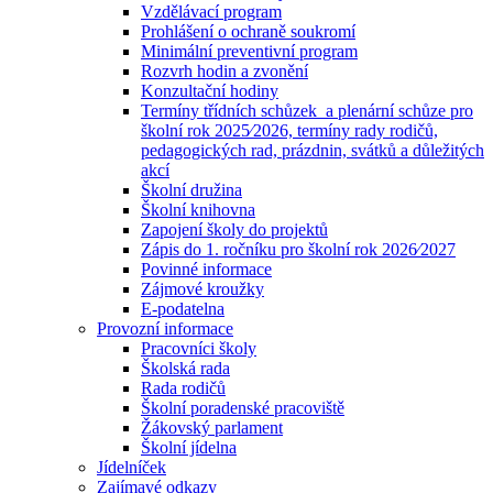
Vzdělávací program
Prohlášení o ochraně soukromí
Minimální preventivní program
Rozvrh hodin a zvonění
Konzultační hodiny
Termíny třídních schůzek a plenární schůze pro
školní rok 2025⁄2026, termíny rady rodičů,
pedagogických rad, prázdnin, svátků a důležitých
akcí
Školní družina
Školní knihovna
Zapojení školy do projektů
Zápis do 1. ročníku pro školní rok 2026⁄2027
Povinné informace
Zájmové kroužky
E-podatelna
Provozní informace
Pracovníci školy
Školská rada
Rada rodičů
Školní poradenské pracoviště
Žákovský parlament
Školní jídelna
Jídelníček
Zajímavé odkazy