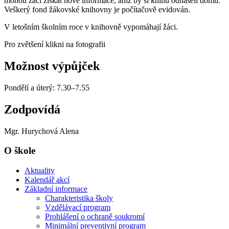
mohou žáci získat nové informace, aniž by si knihu odnášeli domů.
Veškerý fond žákovské knihovny je počítačově evidován.
V letošním školním roce v knihovně vypomáhají žáci.
Pro zvětšení klikni na fotografii
Možnost výpůjček
Pondělí a úterý: 7.30–7.55
Zodpovídá
Mgr. Hurychová Alena
O škole
Aktuality
Kalendář akcí
Základní informace
Charakteristika školy
Vzdělávací program
Prohlášení o ochraně soukromí
Minimální preventivní program