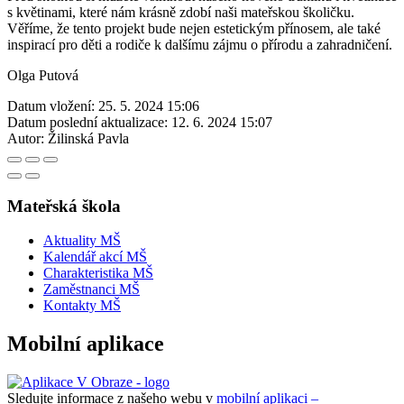
s květinami, které nám krásně zdobí naši mateřskou školičku.
Věříme, že tento projekt bude nejen estetickým přínosem, ale také
inspirací pro děti a rodiče k dalšímu zájmu o přírodu a zahradničení.
Olga Putová
Datum vložení:
25. 5. 2024 15:06
Datum poslední aktualizace:
12. 6. 2024 15:07
Autor:
Žilinská Pavla
Mateřská škola
Aktuality MŠ
Kalendář akcí MŠ
Charakteristika MŠ
Zaměstnanci MŠ
Kontakty MŠ
Mobilní aplikace
Sledujte informace z našeho webu v
mobilní aplikaci –