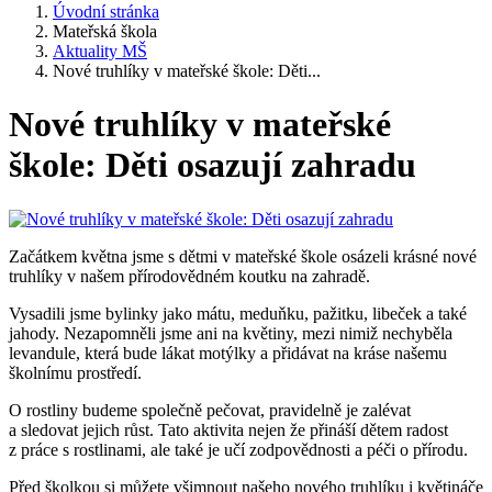
Úvodní stránka
Mateřská škola
Aktuality MŠ
Nové truhlíky v mateřské škole: Děti...
Nové truhlíky v mateřské
škole: Děti osazují zahradu
Začátkem května jsme s dětmi v mateřské škole osázeli krásné nové
truhlíky v našem přírodovědném koutku na zahradě.
Vysadili jsme bylinky jako mátu, meduňku, pažitku, libeček a také
jahody. Nezapomněli jsme ani na květiny, mezi nimiž nechyběla
levandule, která bude lákat motýlky a přidávat na kráse našemu
školnímu prostředí.
O rostliny budeme společně pečovat, pravidelně je zalévat
a sledovat jejich růst. Tato aktivita nejen že přináší dětem radost
z práce s rostlinami, ale také je učí zodpovědnosti a péči o přírodu.
Před školkou si můžete všimnout našeho nového truhlíku i květináče