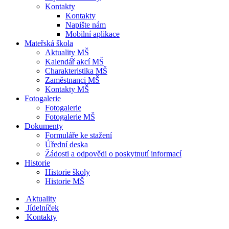
Kontakty
Kontakty
Napište nám
Mobilní aplikace
Mateřská škola
Aktuality MŠ
Kalendář akcí MŠ
Charakteristika MŠ
Zaměstnanci MŠ
Kontakty MŠ
Fotogalerie
Fotogalerie
Fotogalerie MŠ
Dokumenty
Formuláře ke stažení
Úřední deska
Žádosti a odpovědi o poskytnutí informací
Historie
Historie školy
Historie MŠ
Aktuality
Jídelníček
Kontakty