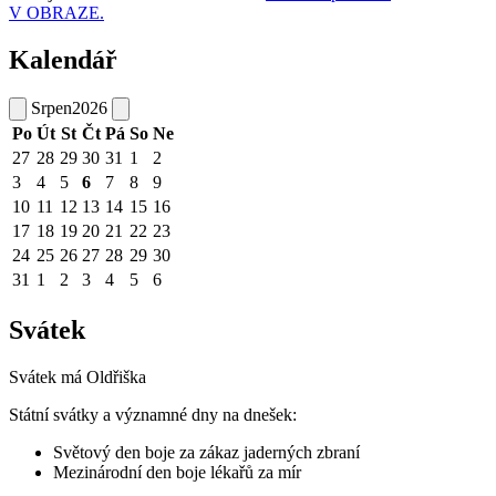
V OBRAZE.
Kalendář
Srpen
2026
Po
Út
St
Čt
Pá
So
Ne
27
28
29
30
31
1
2
3
4
5
6
7
8
9
10
11
12
13
14
15
16
17
18
19
20
21
22
23
24
25
26
27
28
29
30
31
1
2
3
4
5
6
Svátek
Svátek má
Oldřiška
Státní svátky a významné dny na dnešek:
Světový den boje za zákaz jaderných zbraní
Mezinárodní den boje lékařů za mír