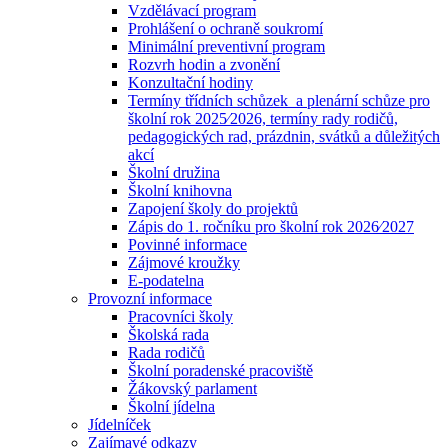
Vzdělávací program
Prohlášení o ochraně soukromí
Minimální preventivní program
Rozvrh hodin a zvonění
Konzultační hodiny
Termíny třídních schůzek a plenární schůze pro
školní rok 2025⁄2026, termíny rady rodičů,
pedagogických rad, prázdnin, svátků a důležitých
akcí
Školní družina
Školní knihovna
Zapojení školy do projektů
Zápis do 1. ročníku pro školní rok 2026⁄2027
Povinné informace
Zájmové kroužky
E-podatelna
Provozní informace
Pracovníci školy
Školská rada
Rada rodičů
Školní poradenské pracoviště
Žákovský parlament
Školní jídelna
Jídelníček
Zajímavé odkazy