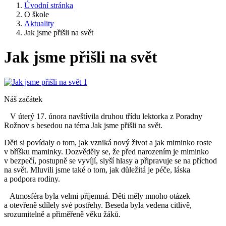
Úvodní stránka
O škole
Aktuality
Jak jsme přišli na svět
Jak jsme přišli na svět
Náš začátek
V úterý 17. února navštívila druhou třídu lektorka z Poradny
Rožnov s besedou na téma Jak jsme přišli na svět.
Děti si povídaly o tom, jak vzniká nový život a jak miminko roste
v bříšku maminky. Dozvěděly se, že před narozením je miminko
v bezpečí, postupně se vyvíjí, slyší hlasy a připravuje se na příchod
na svět. Mluvili jsme také o tom, jak důležitá je péče, láska
a podpora rodiny.
Atmosféra byla velmi příjemná. Děti měly mnoho otázek
a otevřeně sdílely své postřehy. Beseda byla vedena citlivě,
srozumitelně a přiměřeně věku žáků.