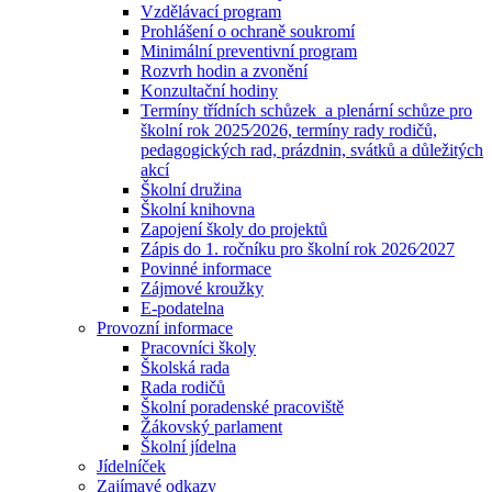
Vzdělávací program
Prohlášení o ochraně soukromí
Minimální preventivní program
Rozvrh hodin a zvonění
Konzultační hodiny
Termíny třídních schůzek a plenární schůze pro
školní rok 2025⁄2026, termíny rady rodičů,
pedagogických rad, prázdnin, svátků a důležitých
akcí
Školní družina
Školní knihovna
Zapojení školy do projektů
Zápis do 1. ročníku pro školní rok 2026⁄2027
Povinné informace
Zájmové kroužky
E-podatelna
Provozní informace
Pracovníci školy
Školská rada
Rada rodičů
Školní poradenské pracoviště
Žákovský parlament
Školní jídelna
Jídelníček
Zajímavé odkazy