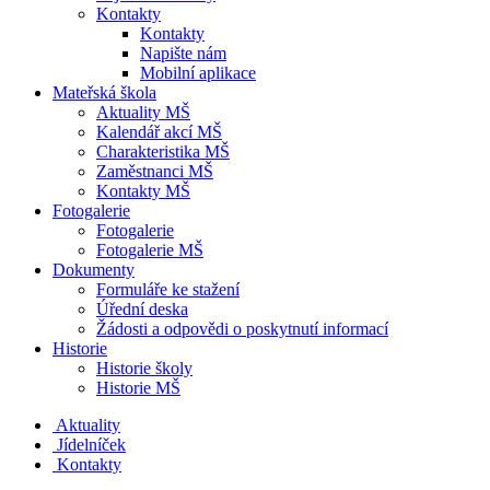
Kontakty
Kontakty
Napište nám
Mobilní aplikace
Mateřská škola
Aktuality MŠ
Kalendář akcí MŠ
Charakteristika MŠ
Zaměstnanci MŠ
Kontakty MŠ
Fotogalerie
Fotogalerie
Fotogalerie MŠ
Dokumenty
Formuláře ke stažení
Úřední deska
Žádosti a odpovědi o poskytnutí informací
Historie
Historie školy
Historie MŠ
Aktuality
Jídelníček
Kontakty