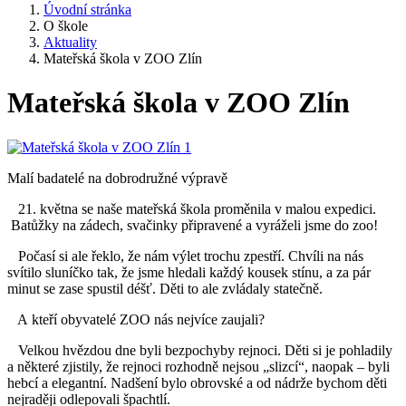
Úvodní stránka
O škole
Aktuality
Mateřská škola v ZOO Zlín
Mateřská škola v ZOO Zlín
Malí badatelé na dobrodružné výpravě
21. května se naše mateřská škola proměnila v malou expedici.
Batůžky na zádech, svačinky připravené a vyráželi jsme do zoo!
Počasí si ale řeklo, že nám výlet trochu zpestří. Chvíli na nás
svítilo sluníčko tak, že jsme hledali každý kousek stínu, a za pár
minut se zase spustil déšť. Děti to ale zvládaly statečně.
A kteří obyvatelé ZOO nás nejvíce zaujali?
Velkou hvězdou dne byli bezpochyby rejnoci. Děti si je pohladily
a některé zjistily, že rejnoci rozhodně nejsou „slizcí“, naopak – byli
hebcí a elegantní. Nadšení bylo obrovské a od nádrže bychom děti
nejraději odlepovali špachtlí.