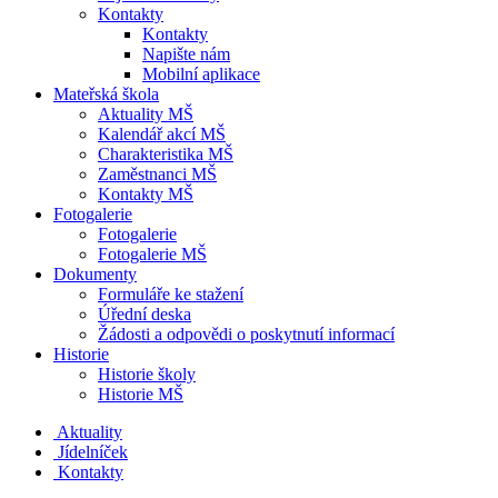
Kontakty
Kontakty
Napište nám
Mobilní aplikace
Mateřská škola
Aktuality MŠ
Kalendář akcí MŠ
Charakteristika MŠ
Zaměstnanci MŠ
Kontakty MŠ
Fotogalerie
Fotogalerie
Fotogalerie MŠ
Dokumenty
Formuláře ke stažení
Úřední deska
Žádosti a odpovědi o poskytnutí informací
Historie
Historie školy
Historie MŠ
Aktuality
Jídelníček
Kontakty