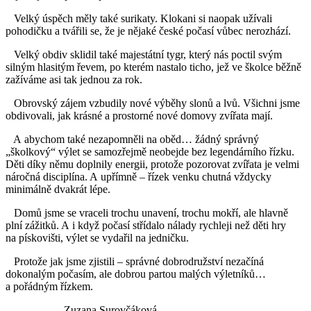
Velký úspěch měly také surikaty. Klokani si naopak užívali
pohodičku a tvářili se, že je nějaké české počasí vůbec nerozhází.
Velký obdiv sklidil také majestátní tygr, který nás poctil svým
silným hlasitým řevem, po kterém nastalo ticho, jež ve školce běžně
zažíváme asi tak jednou za rok.
Obrovský zájem vzbudily nové výběhy slonů a lvů. Všichni jsme
obdivovali, jak krásné a prostorné nové domovy zvířata mají.
A abychom také nezapomněli na oběd… žádný správný
„školkový“ výlet se samozřejmě neobejde bez legendárního řízku.
Děti díky němu doplnily energii, protože pozorovat zvířata je velmi
náročná disciplína. A upřímně – řízek venku chutná vždycky
minimálně dvakrát lépe.
Domů jsme se vraceli trochu unavení, trochu mokří, ale hlavně
plní zážitků. A i když počasí střídalo nálady rychleji než děti hry
na pískovišti, výlet se vydařil na jedničku.
Protože jak jsme zjistili – správné dobrodružství nezačíná
dokonalým počasím, ale dobrou partou malých výletníků…
a pořádným řízkem.
Zuzana Surovčáková