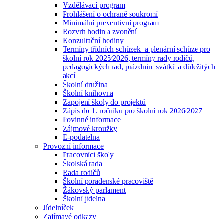
Vzdělávací program
Prohlášení o ochraně soukromí
Minimální preventivní program
Rozvrh hodin a zvonění
Konzultační hodiny
Termíny třídních schůzek a plenární schůze pro
školní rok 2025⁄2026, termíny rady rodičů,
pedagogických rad, prázdnin, svátků a důležitých
akcí
Školní družina
Školní knihovna
Zapojení školy do projektů
Zápis do 1. ročníku pro školní rok 2026⁄2027
Povinné informace
Zájmové kroužky
E-podatelna
Provozní informace
Pracovníci školy
Školská rada
Rada rodičů
Školní poradenské pracoviště
Žákovský parlament
Školní jídelna
Jídelníček
Zajímavé odkazy