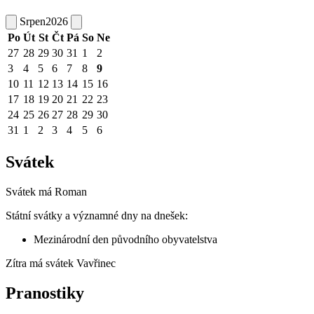
Srpen
2026
Po
Út
St
Čt
Pá
So
Ne
27
28
29
30
31
1
2
3
4
5
6
7
8
9
10
11
12
13
14
15
16
17
18
19
20
21
22
23
24
25
26
27
28
29
30
31
1
2
3
4
5
6
Svátek
Svátek má
Roman
Státní svátky a významné dny na dnešek:
Mezinárodní den původního obyvatelstva
Zítra má svátek
Vavřinec
Pranostiky