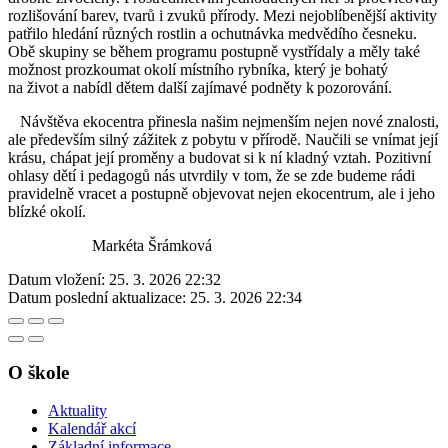
rozlišování barev, tvarů i zvuků přírody. Mezi nejoblíbenější aktivity
patřilo hledání různých rostlin a ochutnávka medvědího česneku.
Obě skupiny se během programu postupně vystřídaly a měly také
možnost prozkoumat okolí místního rybníka, který je bohatý
na život a nabídl dětem další zajímavé podněty k pozorování.
Návštěva ekocentra přinesla našim nejmenším nejen nové znalosti,
ale především silný zážitek z pobytu v přírodě. Naučili se vnímat její
krásu, chápat její proměny a budovat si k ní kladný vztah. Pozitivní
ohlasy dětí i pedagogů nás utvrdily v tom, že se zde budeme rádi
pravidelně vracet a postupně objevovat nejen ekocentrum, ale i jeho
blízké okolí.
Markéta Šrámková
Datum vložení:
25. 3. 2026 22:32
Datum poslední aktualizace:
25. 3. 2026 22:34
O škole
Aktuality
Kalendář akcí
Základní informace