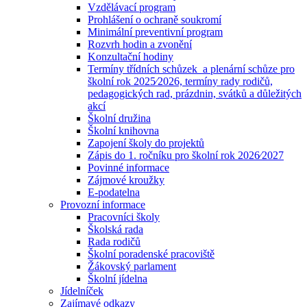
Vzdělávací program
Prohlášení o ochraně soukromí
Minimální preventivní program
Rozvrh hodin a zvonění
Konzultační hodiny
Termíny třídních schůzek a plenární schůze pro
školní rok 2025⁄2026, termíny rady rodičů,
pedagogických rad, prázdnin, svátků a důležitých
akcí
Školní družina
Školní knihovna
Zapojení školy do projektů
Zápis do 1. ročníku pro školní rok 2026⁄2027
Povinné informace
Zájmové kroužky
E-podatelna
Provozní informace
Pracovníci školy
Školská rada
Rada rodičů
Školní poradenské pracoviště
Žákovský parlament
Školní jídelna
Jídelníček
Zajímavé odkazy