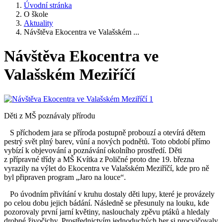
Úvodní stránka
O škole
Aktuality
Návštěva Ekocentra ve Valašském ...
Návštěva Ekocentra ve
Valašském Meziříčí
Děti z MŠ poznávaly přírodu
S příchodem jara se příroda postupně probouzí a otevírá dětem
pestrý svět plný barev, vůní a nových podnětů. Toto období přímo
vybízí k objevování a poznávání okolního prostředí. Děti
z přípravné třídy a MŠ Kvítka z Poličné proto dne 19. března
vyrazily na výlet do Ekocentra ve Valašském Meziříčí, kde pro ně
byl připraven program „Jaro na louce“.
Po úvodním přivítání v kruhu dostaly děti lupy, které je provázely
po celou dobu jejich bádání. Následně se přesunuly na louku, kde
pozorovaly první jarní květiny, naslouchaly zpěvu ptáků a hledaly
drobné živočichy. Prostřednictvím jednoduchých her si procvičovaly