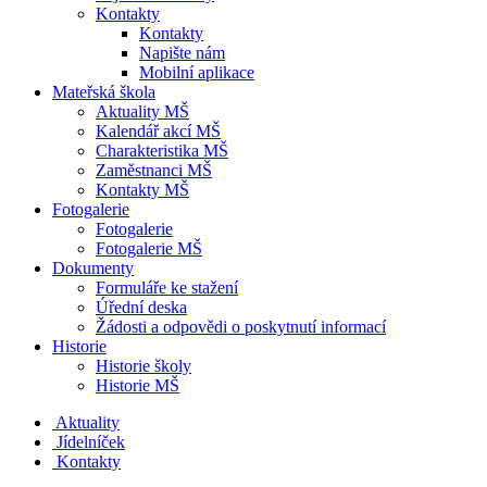
Kontakty
Kontakty
Napište nám
Mobilní aplikace
Mateřská škola
Aktuality MŠ
Kalendář akcí MŠ
Charakteristika MŠ
Zaměstnanci MŠ
Kontakty MŠ
Fotogalerie
Fotogalerie
Fotogalerie MŠ
Dokumenty
Formuláře ke stažení
Úřední deska
Žádosti a odpovědi o poskytnutí informací
Historie
Historie školy
Historie MŠ
Aktuality
Jídelníček
Kontakty