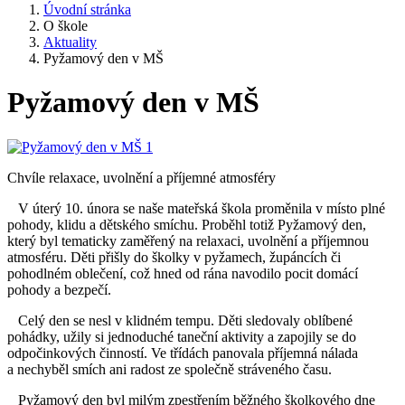
Úvodní stránka
O škole
Aktuality
Pyžamový den v MŠ
Pyžamový den v MŠ
Chvíle relaxace, uvolnění a příjemné atmosféry
V úterý 10. února se naše mateřská škola proměnila v místo plné
pohody, klidu a dětského smíchu. Proběhl totiž Pyžamový den,
který byl tematicky zaměřený na relaxaci, uvolnění a příjemnou
atmosféru. Děti přišly do školky v pyžamech, župáncích či
pohodlném oblečení, což hned od rána navodilo pocit domácí
pohody a bezpečí.
Celý den se nesl v klidném tempu. Děti sledovaly oblíbené
pohádky, užily si jednoduché taneční aktivity a zapojily se do
odpočinkových činností. Ve třídách panovala příjemná nálada
a nechyběl smích ani radost ze společně stráveného času.
Pyžamový den byl milým zpestřením běžného školkového dne