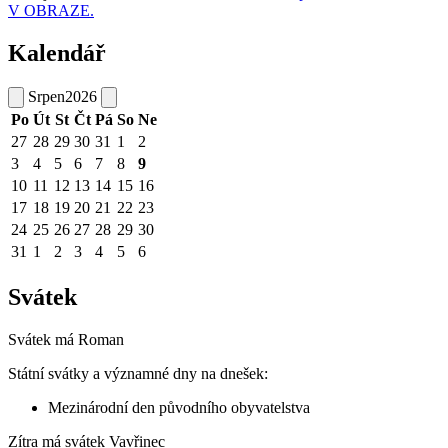
V OBRAZE.
Kalendář
Srpen
2026
Po
Út
St
Čt
Pá
So
Ne
27
28
29
30
31
1
2
3
4
5
6
7
8
9
10
11
12
13
14
15
16
17
18
19
20
21
22
23
24
25
26
27
28
29
30
31
1
2
3
4
5
6
Svátek
Svátek má
Roman
Státní svátky a významné dny na dnešek:
Mezinárodní den původního obyvatelstva
Zítra má svátek
Vavřinec