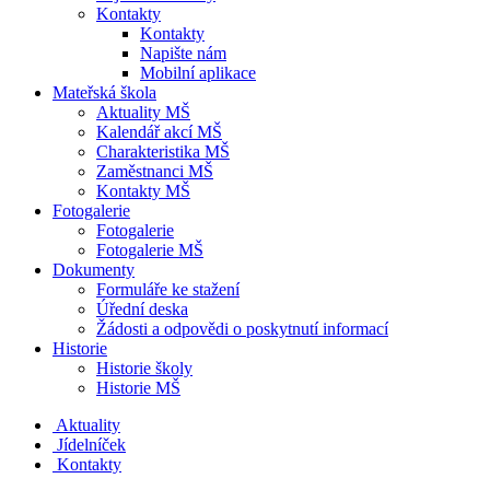
Kontakty
Kontakty
Napište nám
Mobilní aplikace
Mateřská škola
Aktuality MŠ
Kalendář akcí MŠ
Charakteristika MŠ
Zaměstnanci MŠ
Kontakty MŠ
Fotogalerie
Fotogalerie
Fotogalerie MŠ
Dokumenty
Formuláře ke stažení
Úřední deska
Žádosti a odpovědi o poskytnutí informací
Historie
Historie školy
Historie MŠ
Aktuality
Jídelníček
Kontakty