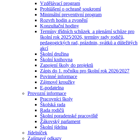
Vzdělávací program
Prohlášení o ochraně soukromí
Minimální preventivní program
Rozvrh hodin a zvonění
Konzultační hodiny
Termíny třídních schůzek a plenární schůze pro
školní rok 2025⁄2026, termíny rady rodičů,
pedagogických rad, prázdnin, svátků a důležitých
akcí
Školní družina
Školní knihovna
Zapojení školy do projektů
Zápis do 1. ročníku pro školní rok 2026⁄2027
Povinné informace
Zájmové kroužky
E-podatelna
Provozní informace
Pracovníci školy
Školská rada
Rada rodičů
Školní poradenské pracoviště
Žákovský parlament
Školní jídelna
Jídelníček
Zajímavé odkazy