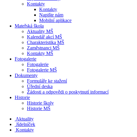
Kontakty
Kontakty
Napište nám
Mobilní aplikace
Mateřská škola
Aktuality MŠ
Kalendář akcí MŠ
Charakteristika MŠ
Zaměstnanci MŠ
Kontakty MŠ
Fotogalerie
Fotogalerie
Fotogalerie MŠ
Dokumenty
Formuláře ke stažení
Úřední deska
Žádosti a odpovědi o poskytnutí informací
Historie
Historie školy
Historie MŠ
Aktuality
Jídelníček
Kontakty