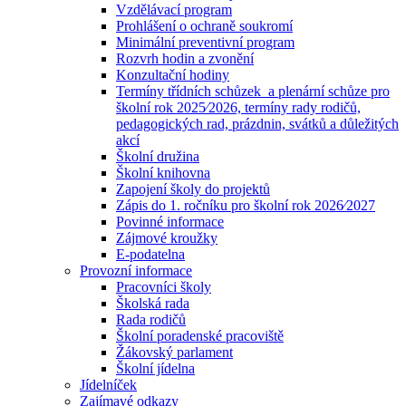
Vzdělávací program
Prohlášení o ochraně soukromí
Minimální preventivní program
Rozvrh hodin a zvonění
Konzultační hodiny
Termíny třídních schůzek a plenární schůze pro
školní rok 2025⁄2026, termíny rady rodičů,
pedagogických rad, prázdnin, svátků a důležitých
akcí
Školní družina
Školní knihovna
Zapojení školy do projektů
Zápis do 1. ročníku pro školní rok 2026⁄2027
Povinné informace
Zájmové kroužky
E-podatelna
Provozní informace
Pracovníci školy
Školská rada
Rada rodičů
Školní poradenské pracoviště
Žákovský parlament
Školní jídelna
Jídelníček
Zajímavé odkazy