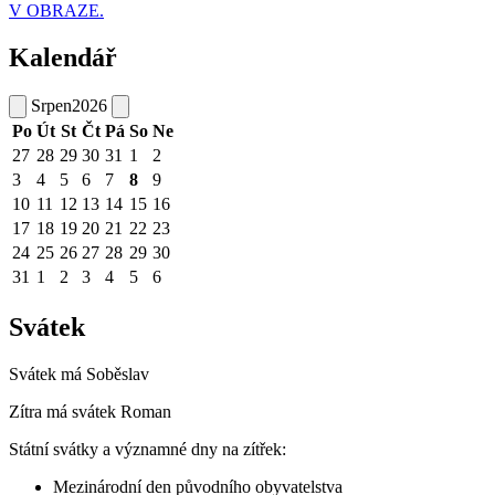
V OBRAZE.
Kalendář
Srpen
2026
Po
Út
St
Čt
Pá
So
Ne
27
28
29
30
31
1
2
3
4
5
6
7
8
9
10
11
12
13
14
15
16
17
18
19
20
21
22
23
24
25
26
27
28
29
30
31
1
2
3
4
5
6
Svátek
Svátek má
Soběslav
Zítra má svátek
Roman
Státní svátky a významné dny na zítřek:
Mezinárodní den původního obyvatelstva