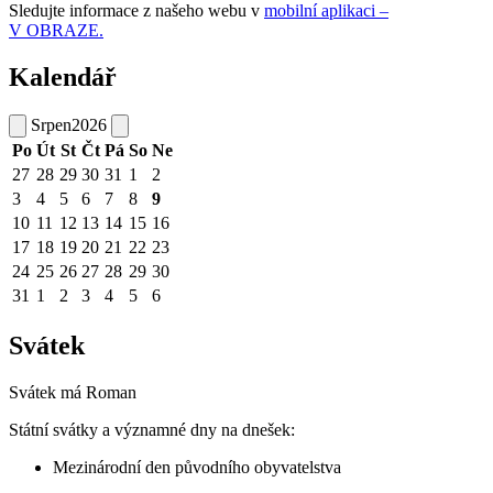
Sledujte informace z našeho webu v
mobilní aplikaci –
V OBRAZE.
Kalendář
Srpen
2026
Po
Út
St
Čt
Pá
So
Ne
27
28
29
30
31
1
2
3
4
5
6
7
8
9
10
11
12
13
14
15
16
17
18
19
20
21
22
23
24
25
26
27
28
29
30
31
1
2
3
4
5
6
Svátek
Svátek má
Roman
Státní svátky a významné dny na dnešek:
Mezinárodní den původního obyvatelstva