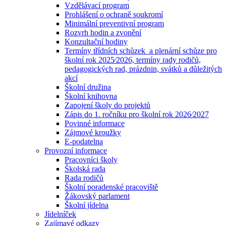
Vzdělávací program
Prohlášení o ochraně soukromí
Minimální preventivní program
Rozvrh hodin a zvonění
Konzultační hodiny
Termíny třídních schůzek a plenární schůze pro
školní rok 2025⁄2026, termíny rady rodičů,
pedagogických rad, prázdnin, svátků a důležitých
akcí
Školní družina
Školní knihovna
Zapojení školy do projektů
Zápis do 1. ročníku pro školní rok 2026⁄2027
Povinné informace
Zájmové kroužky
E-podatelna
Provozní informace
Pracovníci školy
Školská rada
Rada rodičů
Školní poradenské pracoviště
Žákovský parlament
Školní jídelna
Jídelníček
Zajímavé odkazy