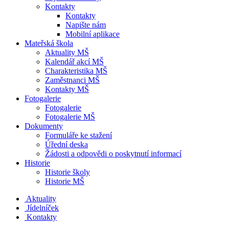
Kontakty
Kontakty
Napište nám
Mobilní aplikace
Mateřská škola
Aktuality MŠ
Kalendář akcí MŠ
Charakteristika MŠ
Zaměstnanci MŠ
Kontakty MŠ
Fotogalerie
Fotogalerie
Fotogalerie MŠ
Dokumenty
Formuláře ke stažení
Úřední deska
Žádosti a odpovědi o poskytnutí informací
Historie
Historie školy
Historie MŠ
Aktuality
Jídelníček
Kontakty