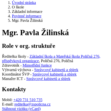
Úvodní stránka
O škole
Základní informace
Povinné informace
Mgr. Pavla Žilinská
Mgr. Pavla Žilinská
Role v org. struktuře
Ředitelka školy -
Základní škola a Mateřská škola Poličná 276,
příspěvková organizace
, Poličná 276, Poličná
Zdravotník -
Mimotřídní funkce
Výtvarná výchova -
Správcové kabinetů a sbírek
Koordinátor ŠVP -
Správcové kabinetů a sbírek
Manažer ICT -
Správcové kabinetů a sbírek
Kontakty
Mobil:
+420 731 510 735
E-mail:
reditelka@zspolicna.cz
Stáhnout vizitku (vCard)