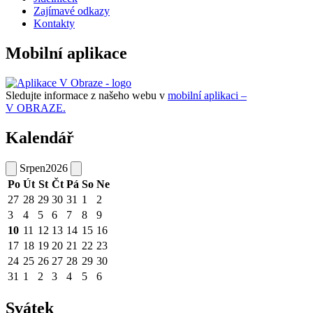
Zajímavé odkazy
Kontakty
Mobilní aplikace
Sledujte informace z našeho webu v
mobilní aplikaci –
V OBRAZE.
Kalendář
Srpen
2026
Po
Út
St
Čt
Pá
So
Ne
27
28
29
30
31
1
2
3
4
5
6
7
8
9
10
11
12
13
14
15
16
17
18
19
20
21
22
23
24
25
26
27
28
29
30
31
1
2
3
4
5
6
Svátek