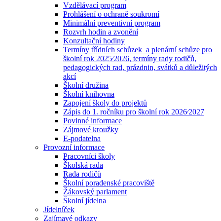
Vzdělávací program
Prohlášení o ochraně soukromí
Minimální preventivní program
Rozvrh hodin a zvonění
Konzultační hodiny
Termíny třídních schůzek a plenární schůze pro
školní rok 2025⁄2026, termíny rady rodičů,
pedagogických rad, prázdnin, svátků a důležitých
akcí
Školní družina
Školní knihovna
Zapojení školy do projektů
Zápis do 1. ročníku pro školní rok 2026⁄2027
Povinné informace
Zájmové kroužky
E-podatelna
Provozní informace
Pracovníci školy
Školská rada
Rada rodičů
Školní poradenské pracoviště
Žákovský parlament
Školní jídelna
Jídelníček
Zajímavé odkazy