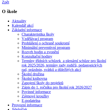
Zpět
O škole
Aktuality
Kalendář akcí
Základní informace
Charakteristika školy
Vzdělávací program
Prohlášení o ochraně soukromí
Minimální preventivní program
Rozvrh hodin a zvonění
Konzultační hodiny
Termíny třídních schůzek a plenární schůze pro školní
rok 2025⁄2026, termíny rady rodičů, pedagogických
rad, prázdnin, svátků a důležitých akcí
Školní družina
Školní knihovna
Zapojení školy do projektů
Zápis do 1. ročníku pro školní rok 2026⁄2027
Povinné informace
Zájmové kroužky
E-podatelna
Provozní informace
Jídelníček