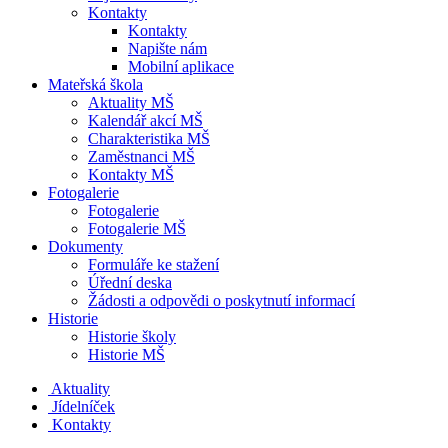
Kontakty
Kontakty
Napište nám
Mobilní aplikace
Mateřská škola
Aktuality MŠ
Kalendář akcí MŠ
Charakteristika MŠ
Zaměstnanci MŠ
Kontakty MŠ
Fotogalerie
Fotogalerie
Fotogalerie MŠ
Dokumenty
Formuláře ke stažení
Úřední deska
Žádosti a odpovědi o poskytnutí informací
Historie
Historie školy
Historie MŠ
Aktuality
Jídelníček
Kontakty